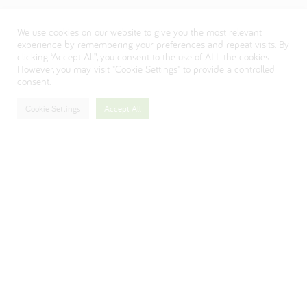
Политика конфиденциальности
We use cookies on our website to give you the most relevant
Visit our Danone corporate website
experience by remembering your preferences and repeat visits. By
clicking “Accept All”, you consent to the use of ALL the cookies.
However, you may visit "Cookie Settings" to provide a controlled
consent.
Cookie Settings
Accept All