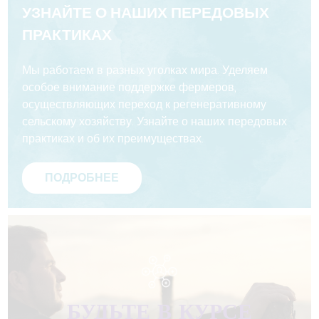
УЗНАЙТЕ О НАШИХ ПЕРЕДОВЫХ
ПРАКТИКАХ
Мы работаем в разных уголках мира. Уделяем
особое внимание поддержке фермеров,
осуществляющих переход к регенеративному
сельскому хозяйству. Узнайте о наших передовых
практиках и об их преимуществах.
ПОДРОБНЕЕ
БУДЬТЕ В КУРСЕ