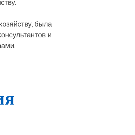
ству.
хозяйству, была
консультантов и
рами.
ия