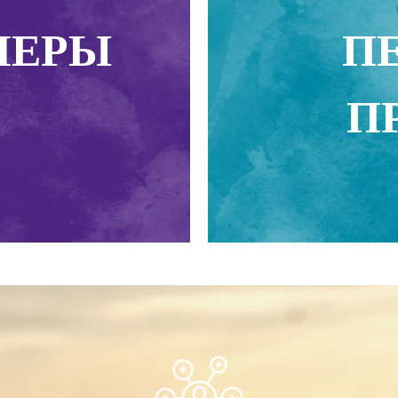
МЕРЫ
П
П