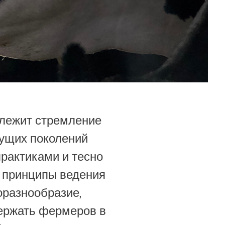
 лежит стремление
дущих поколений
рактиками и тесно
а принципы ведения
оразнообразие,
держать фермеров в