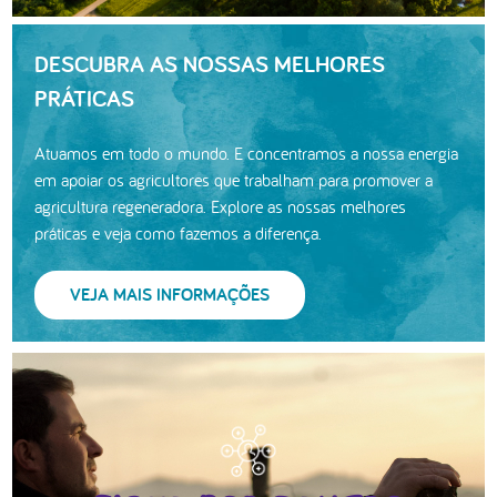
DESCUBRA AS NOSSAS MELHORES
PRÁTICAS
Atuamos em todo o mundo. E concentramos a nossa energia
em apoiar os agricultores que trabalham para promover a
agricultura regeneradora. Explore as nossas melhores
práticas e veja como fazemos a diferença.
VEJA MAIS INFORMAÇÕES