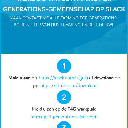
GENERATIONS-GEMEENSCHAP OP SLACK
MAAK CONTACT ME ALLE FARMING FOR GENERATIONS-
BOEREN. LEER VAN HUN ERVARING, EN DEEL DE UWE
1
Meld u aan
op:
https://slack.com/signin
of
download
de
app:
https://slack.com/download
2
Meld u aan op de
F4G werkplek
:
farming-4-generations.slack.com