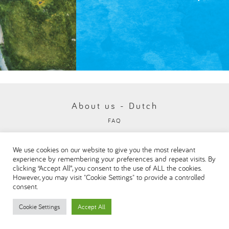
About us - Dutch
FAQ
Privacybeleid
We use cookies on our website to give you the most relevant
Visit our Danone corporate website
experience by remembering your preferences and repeat visits. By
clicking “Accept All”, you consent to the use of ALL the cookies.
However, you may visit "Cookie Settings" to provide a controlled
consent.
Cookie Settings
Accept All