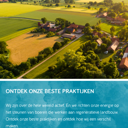
ONTDEK ONZE BESTE PRAKTIJKEN
Wij zijn over de hele wereld actief. En we richten onze energie op
het steunen van boeren die werken aan regeneratieve landbouw.
Ontdek onze beste praktijken en ontdek hoe wij een verschil
maken.