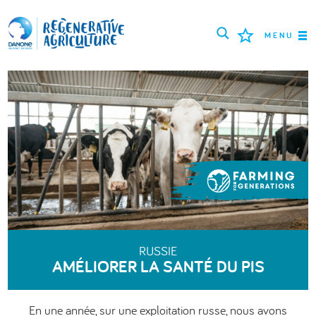
MENU
MISSION
AGRICULTEURS
BONNES PRATIQUES
OUTILS
LOGIN
РУССКИЙ
ROMÂNĂ
PORTUGUÊS
RUSSIE
AMÉLIORER LA SANTÉ DU PIS
POLSKI
NEDERLANDS
FRANÇAIS
ESPAÑOL
ENGLISH
DEUTSCH
En une année, sur une exploitation russe, nous avons