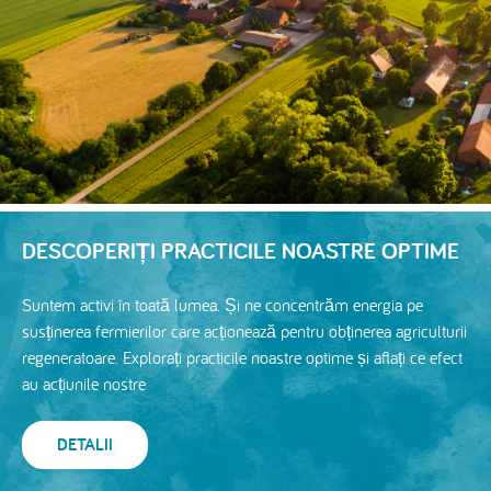
DESCOPERIȚI PRACTICILE NOASTRE OPTIME
Suntem activi în toată lumea. Și ne concentrăm energia pe
susținerea fermierilor care acționează pentru obținerea agriculturii
regeneratoare. Explorați practicile noastre optime și aflați ce efect
au acțiunile nostre
DETALII