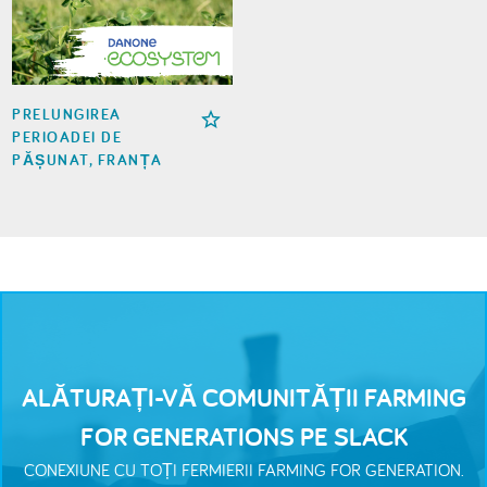
PRELUNGIREA
PERIOADEI DE
PĂȘUNAT, FRANȚA
ALĂTURAȚI-VĂ COMUNITĂȚII FARMING
FOR GENERATIONS PE SLACK
CONEXIUNE CU TOȚI FERMIERII FARMING FOR GENERATION.