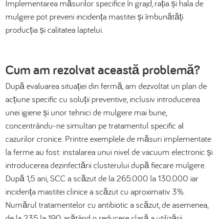
Implementarea măsurilor specifice în grajd, rația și hala de
mulgere pot preveni incidența mastitei și îmbunătăți
producția și calitatea laptelui.
Cum am rezolvat această problemă?
După evaluarea situației din fermă, am dezvoltat un plan de
acțiune specific cu soluții preventive, inclusiv introducerea
unei igiene și unor tehnici de mulgere mai bune,
concentrându-ne simultan pe tratamentul specific al
cazurilor cronice. Printre exemplele de măsuri implementate
la ferme au fost: instalarea unui nivel de vacuum electronic și
introducerea dezinfectării clusterului după fiecare mulgere.
După 1,5 ani, SCC a scăzut de la 265.000 la 130.000 iar
incidența mastitei clinice a scăzut cu aproximativ 3%.
Numărul tratamentelor cu antibiotic a scăzut, de asemenea,
de la 235 la 190, arătând o reducere clară a utilizării