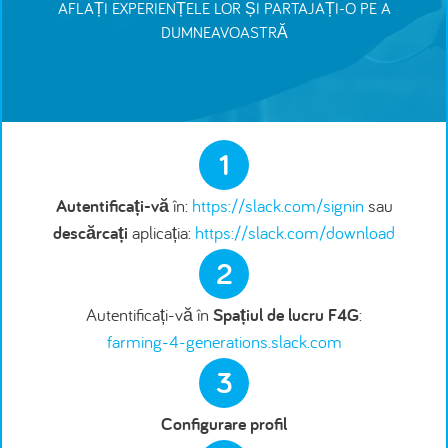
AFLAȚI EXPERIENȚELE LOR ȘI PARTAJAȚI-O PE A
DUMNEAVOASTRĂ
1
Autentificați-vă
în:
https://slack.com/signin
sau
descărcați
aplicația:
https://slack.com/download
2
Autentificați-vă în
Spațiul de lucru F4G
:
farming-4-generations.slack.com
3
Configurare profil