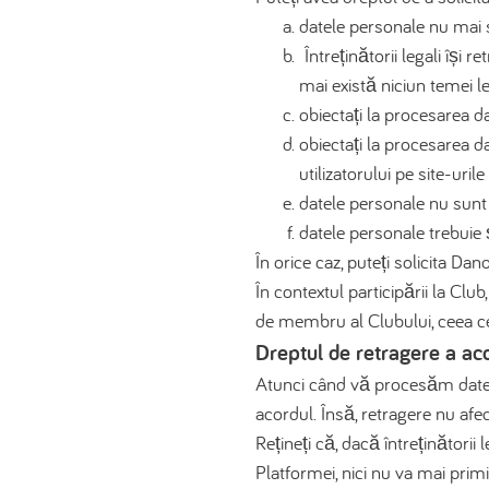
datele personale nu mai s
Întreținătorii legali își
mai există niciun temei l
obiectați la procesarea d
obiectați la procesarea d
utilizatorului pe site-uril
datele personale nu sunt
datele personale trebuie 
În orice caz, puteți solicita D
În contextul participării la Cl
de membru al Clubului, ceea ce 
Dreptul de retragere a ac
Atunci când vă procesăm datele 
acordul. Însă, retragere nu afec
Rețineți că, dacă întreținătorii
Platformei, nici nu va mai primi