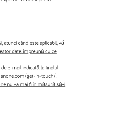
 atunci când este aplicabil, vă
cestor date, împreună cu ce
a de e-mail indicată la finalul
e.danone.com/get-in-touch/.
none nu va mai fi în măsură să-i