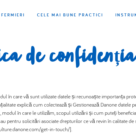
FERMIERI
CELE MAI BUNE PRACTICI
INSTRU
ica de confidenția
 în care vă sunt utilizate datele și recunoaște importanța protejăr
nțialitate explică cum colectează și Gestionează Danone datele pe
modul în care le utilizăm, scopul utilizării și cum puteți benefici
au pentru solicitări asociate drepturilor ce vă revin în calitate de
iculture.danone.com/get-in-touch/].