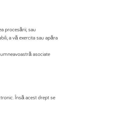
ea procesării; sau
ili, a vă exercita sau apăra
e dumneavoastră asociate
tronic. Însă acest drept se