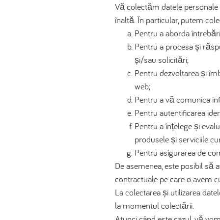
Vă colectăm datele personale pe
înaltă. În particular, putem col
Pentru a aborda întrebăril
Pentru a procesa și răsp
și/sau solicitări;
Pentru dezvoltarea și îmb
web;
Pentru a vă comunica info
Pentru autentificarea iden
Pentru a înțelege și evalu
produsele și serviciile cu
Pentru asigurarea de com
De asemenea, este posibil să av
contractuale pe care o avem 
La colectarea și utilizarea dat
la momentul colectării.
Atunci când este cazul, vă vom