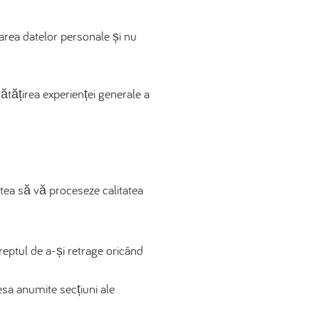
sarea datelor personale și nu
ătățirea experienței generale a
utea să vă proceseze calitatea
reptul de a-și retrage oricând
cesa anumite secțiuni ale