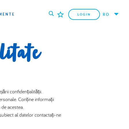
MENTE
RO
LOGIN
litate
ii confidențialității.
rsonale. Conține informații
a de acestea.
 subiect al datelor contactați-ne