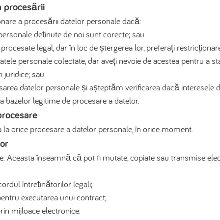
a procesării
ionare a procesării datelor personale dacă:
personale deținute de noi sunt corecte; sau
rocesate legal, dar în loc de ștergerea lor, preferați restricționar
ele personale colectate, dar aveți nevoie de acestea pentru a stab
 juridice; sau
cesarea datelor personale și așteptăm verificarea dacă interesel
ța bazelor legitime de procesare a datelor.
 procesare
a la orice procesare a datelor personale, în orice moment.
lor
le. Aceasta înseamnă că pot fi mutate, copiate sau transmise elec
rdul întreținătorilor legali;
entru executarea unui contract;
in mijloace electronice.