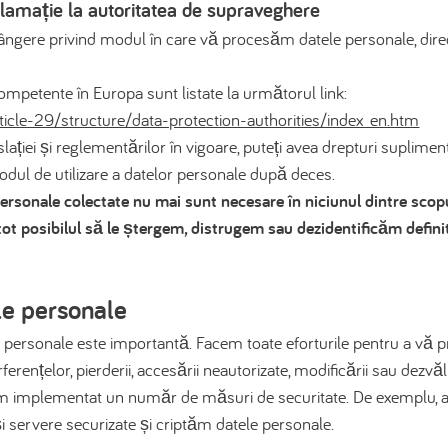
lamație la autoritatea de supraveghere
lângere privind modul în care vă procesăm datele personale, direc
ompetente în Europa sunt listate la următorul link:
rticle-29/structure/data-protection-authorities/index_en.htm
slației și reglementărilor în vigoare, puteți avea drepturi supli
modul de utilizare a datelor personale după deces.
personale colectate nu mai sunt necesare în niciunul dintre scopur
ot posibilul să le ștergem, distrugem sau dezidentificăm definit
e personale
 personale este importantă. Facem toate eforturile pentru a vă p
erferențelor, pierderii, accesării neautorizate, modificării sau dezvălu
am implementat un număr de măsuri de securitate. De exemplu,
 și servere securizate și criptăm datele personale.