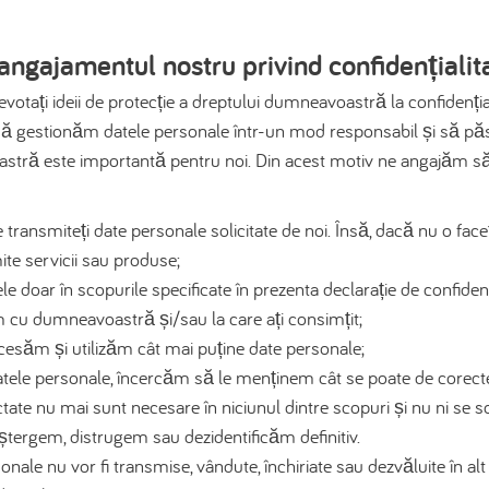
 angajamentul nostru privind confidențialit
votați ideii de protecție a dreptului dumneavoastră la confidenți
 să gestionăm datele personale într-un mod responsabil și să pă
astră este importantă pentru noi. Din acest motiv ne angajăm 
e transmiteți date personale solicitate de noi. Însă, dacă nu o faceț
e servicii sau produse;
doar în scopurile specificate în prezenta declarație de confidenț
ăm cu dumneavoastră și/sau la care ați consimțit;
esăm și utilizăm cât mai puține date personale;
ele personale, încercăm să le menținem cât se poate de corecte
ate nu mai sunt necesare în niciunul dintre scopuri și nu ni se so
 ștergem, distrugem sau dezidentificăm definitiv.
le nu vor fi transmise, vândute, închiriate sau dezvăluite în alt