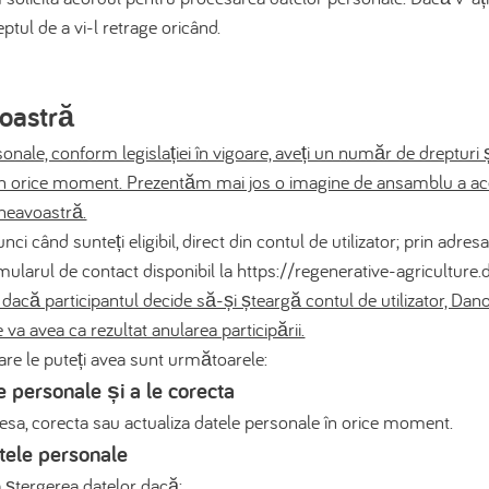
eptul de a vi-l retrage oricând.
oastră
le, conform legislației în vigoare, aveți un număr de drepturi și,
ri în orice moment. Prezentăm mai jos o imagine de ansamblu a a
neavoastră.
unci când sunteți eligibil, direct din contul de utilizator; prin adres
ularul de contact disponibil la https://regenerative-agricultur
ub, dacă participantul decide să-și șteargă contul de utilizator, Da
 va avea ca rezultat anularea participării.
care le puteți avea sunt următoarele:
e personale și a le corecta
cesa, corecta sau actualiza datele personale în orice moment.
tele personale
ta ștergerea datelor dacă: