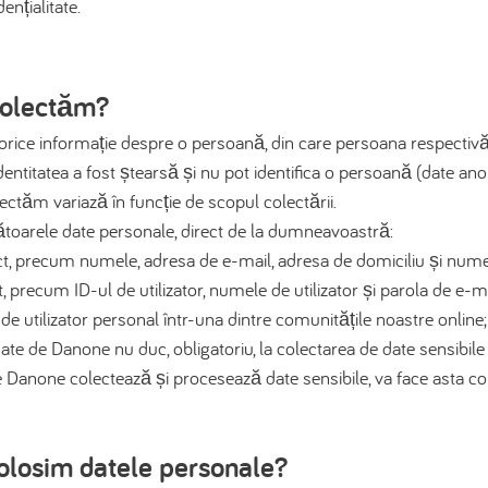
ențialitate.
colectăm?
rice informație despre o persoană, din care persoana respectivă p
dentitatea a fost ștearsă și nu pot identifica o persoană (date an
ectăm variază în funcție de scopul colectării.
toarele date personale, direct de la dumneavoastră:
t, precum numele, adresa de e-mail, adresa de domiciliu și numer
, precum ID-ul de utilizator, numele de utilizator și parola de e-
de utilizator personal într-una dintre comunitățile noastre online;
uate de Danone nu duc, obligatoriu, la colectarea de date sensibile
are Danone colectează și procesează date sensibile, va face asta co
olosim datele personale?