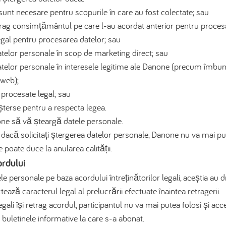
unt necesare pentru scopurile în care au fost colectate; sau
 retrag consimțământul pe care l-au acordat anterior pentru proce
egal pentru procesarea datelor; sau
atelor personale în scop de marketing direct; sau
atelor personale în interesele legitime ale Danone (precum îmbun
e web);
 procesate legal; sau
șterse pentru a respecta legea.
anone să vă șteargă datele personale.
ub, dacă solicitați ștergerea datelor personale, Danone nu va mai p
poate duce la anularea calității.
ordului
personale pe baza acordului întreținătorilor legali, aceștia au d
tează caracterul legal al prelucrării efectuate înaintea retragerii.
 legali își retrag acordul, participantul nu va mai putea folosi și ac
 buletinele informative la care s-a abonat.