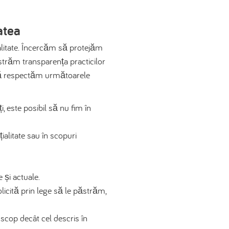
atea
alitate. Încercăm să protejăm
străm transparența practicilor
să respectăm următoarele
i, este posibil să nu fim în
ialitate sau în scopuri
 și actuale.
licită prin lege să le păstrăm,
 scop decât cel descris în