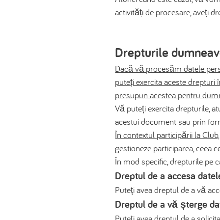
activități de procesare, aveți dr
Drepturile dumneav
Dacă vă procesăm datele persona
puteți exercita aceste dreptu
presupun acestea pentru dum
Vă puteți exercita drepturile, at
acestui document sau prin form
În contextul participării la Cl
gestioneze participarea, ceea ce
În mod specific, drepturile pe 
Dreptul de a accesa datel
Puteți avea dreptul de a vă ac
Dreptul de a vă șterge da
Puteți avea dreptul de a solici