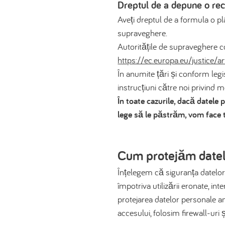
Dreptul de a depune o rec
Aveți dreptul de a formula o p
supraveghere.
Autoritățile de supraveghere c
https://ec.europa.eu/justice/a
În anumite țări și conform legi
instrucțiuni către noi privind 
În toate cazurile, dacă datele 
lege să le păstrăm, vom face t
Cum protejăm datel
Înțelegem că siguranța datelor
împotriva utilizării eronate, int
protejarea datelor personale 
accesului, folosim firewall-uri