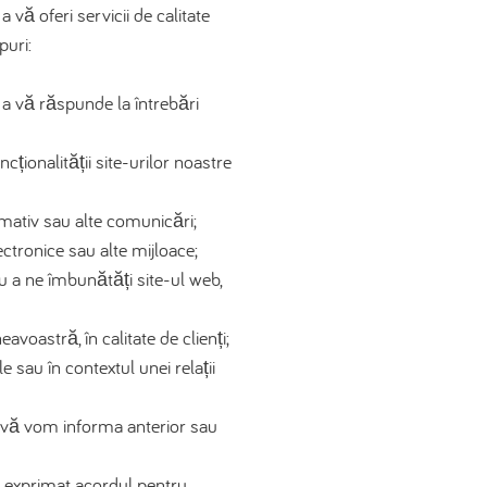
vă oferi servicii de calitate
puri:
a vă răspunde la întrebări
ionalității site-urilor noastre
rmativ sau alte comunicări;
ectronice sau alte mijloace;
ru a ne îmbunătăți site-ul web,
astră, în calitate de clienți;
 sau în contextul unei relații
i, vă vom informa anterior sau
i exprimat acordul pentru