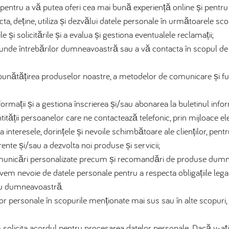
ntru a vă putea oferi cea mai bună experiență online și pentru a 
ecta, deține, utiliza și dezvălui datele personale în următoarele sco
e și solicitările și a evalua și gestiona eventualele reclamații;
unde întrebărilor dumneavoastră sau a vă contacta în scopul de 
unătățirea produselor noastre, a metodelor de comunicare și funcț
rmații și a gestiona înscrierea și/sau abonarea la buletinul info
tității persoanelor care ne contactează telefonic, prin mijloace el
a interesele, dorințele și nevoile schimbătoare ale clienților, pent
rente și/sau a dezvolta noi produse și servicii;
unicări personalizate precum și recomandări de produse dumneavo
em nevoie de datele personale pentru a respecta obligațiile legale
cu dumneavoastră.
elor personale în scopurile menționate mai sus sau în alte scopur
 solicita acordul pentru procesarea datelor personale. Dacă v-aț