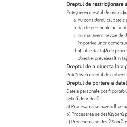
Dreptul de restricționare 
Puteți avea dreptul de restricț
nu considerați că datele 
datele personale nu sunt p
nu mai avem nevoie de dat
împotriva unor demersuri
ați obiectat față de pro
obiecției prevalează în fa
Dreptul de a obiecta la a
Puteți avea dreptul de a obiect
Dreptul de portare a date
Datele personale pot fi portabi
aplică doar dacă:
a) Procesarea se bazează pe aco
b) Procesarea se desfășoară p
c) Procesarea se desfășoară pr