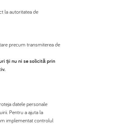
t la autoritatea de
mentare precum transmiterea de
i și nu ni se solicită prin
iv.
roteja datele personale
irii. Pentru a ajuta la
 am implementat controlul