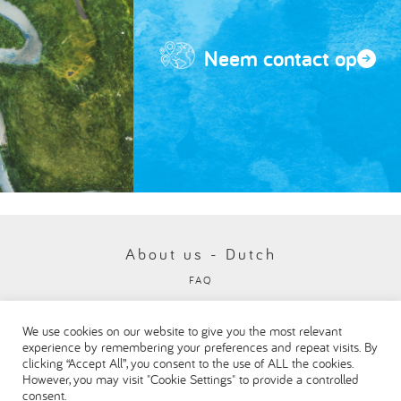
Neem contact op
About us - Dutch
FAQ
Privacybeleid
We use cookies on our website to give you the most relevant
Visit our Danone corporate website
experience by remembering your preferences and repeat visits. By
clicking “Accept All”, you consent to the use of ALL the cookies.
However, you may visit "Cookie Settings" to provide a controlled
consent.