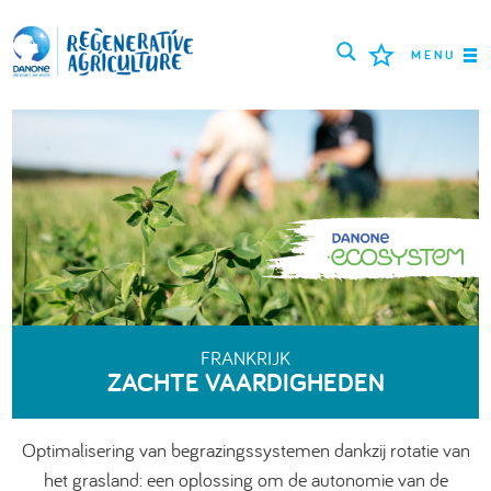
MENU
MISSIE
BOEREN
BESTE PRAKTIJKEN
TOOLS
LOGIN
FRANKRIJK
ZACHTE VAARDIGHEDEN
РУССКИЙ
ROMÂNĂ
PORTUGUÊS
POLSKI
NEDERLANDS
FRANÇAIS
Optimalisering van begrazingssystemen dankzij rotatie van
ENGLISH
DEUTSCH
العربية
het grasland: een oplossing om de autonomie van de