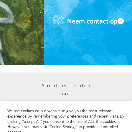
Neem contact op
About us - Dutch
FAQ
Privacybeleid
We use cookies on our website to give you the most relevant
Visit our Danone corporate website
experience by remembering your preferences and repeat visits. By
clicking “Accept All”, you consent to the use of ALL the cookies.
However, you may visit "Cookie Settings" to provide a controlled
consent.