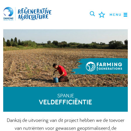
MENU
MISSIE
BOEREN
BESTE PRAKTIJKEN
TOOLS
LOGIN
SPANJE
VELDEFFICIËNTIE
РУССКИЙ
ROMÂNĂ
PORTUGUÊS
POLSKI
NEDERLANDS
FRANÇAIS
Dankzij de uitvoering van dit project hebben we de toevoer
ENGLISH
DEUTSCH
العربية
van nutriënten voor gewassen geoptimaliseerd, de