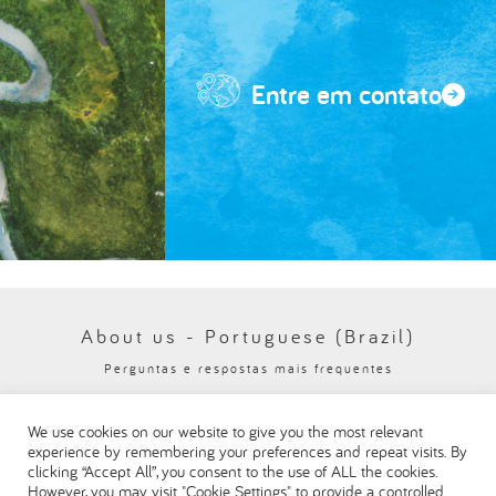
Entre em contato
About us - Portuguese (Brazil)
Perguntas e respostas mais frequentes
Política de privacidade
We use cookies on our website to give you the most relevant
Visit our Danone corporate website
experience by remembering your preferences and repeat visits. By
clicking “Accept All”, you consent to the use of ALL the cookies.
However, you may visit "Cookie Settings" to provide a controlled