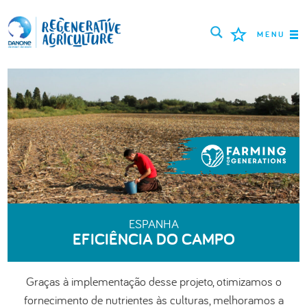
MENU
MISSÃO
AGRICULTORES
MELHORES PRÁTICAS
FERRAMENTAS
LOGIN
ESPANHA
EFICIÊNCIA DO CAMPO
РУССКИЙ
ROMÂNĂ
PORTUGUÊS
POLSKI
NEDERLANDS
FRANÇAIS
Graças à implementação desse projeto, otimizamos o
ENGLISH
DEUTSCH
العربية
fornecimento de nutrientes às culturas, melhoramos a