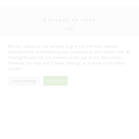
à propos de nous
FAQ
Politique en matière de protection de la vie privée
We use cookies on our website to give you the most relevant
Visitez notre site institutionnel Danone
experience by remembering your preferences and repeat visits. By
clicking “Accept All”, you consent to the use of ALL the cookies.
However, you may visit "Cookie Settings" to provide a controlled
consent.
Cookie Settings
Accept All