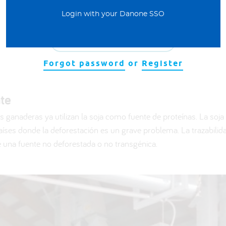
Login with your Danone SSO
ADD TO FAVOURITES
Forgot password
or
Register
nte
s ganaderas ya utilizan la soja como fuente de proteínas. La soj
ses donde la deforestación es un grave problema. La trazabilidad 
de una fuente no deforestada o no transgénica.