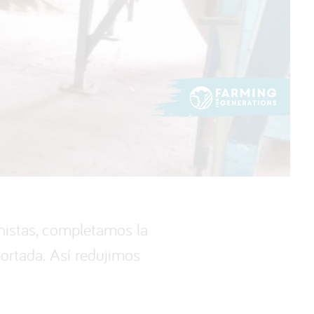
onistas, completamos la
portada. Así redujimos