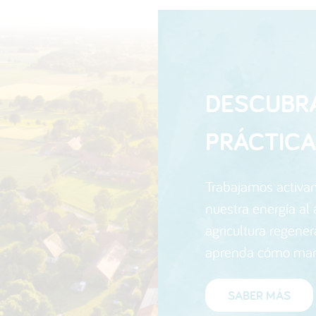
DESCUBR
PRÁCTIC
Trabajamos activa
nuestra energía al
agricultura regener
aprenda cómo marc
SABER MÁS