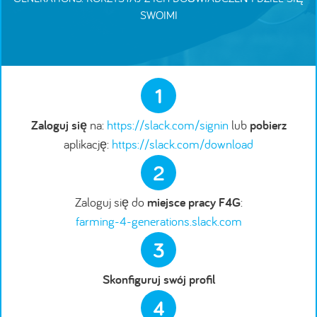
SWOIMI
1
Zaloguj się
na:
https://slack.com/signin
lub
pobierz
aplikację:
https://slack.com/download
2
Zaloguj się do
miejsce pracy F4G
:
farming-4-generations.slack.com
3
Skonfiguruj swój profil
4