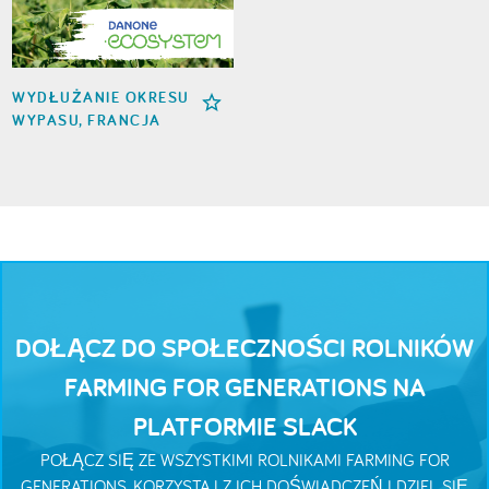
WYDŁUŻANIE OKRESU
WYPASU, FRANCJA
DOŁĄCZ DO SPOŁECZNOŚCI ROLNIKÓW
FARMING FOR GENERATIONS NA
PLATFORMIE SLACK
POŁĄCZ SIĘ ZE WSZYSTKIMI ROLNIKAMI FARMING FOR
GENERATIONS. KORZYSTAJ Z ICH DOŚWIADCZEŃ I DZIEL SIĘ