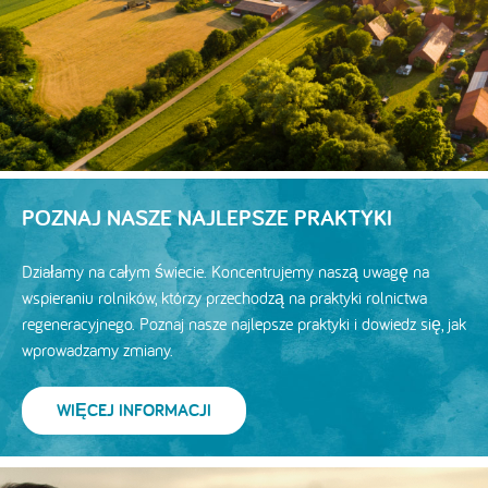
POZNAJ NASZE NAJLEPSZE PRAKTYKI
Działamy na całym świecie. Koncentrujemy naszą uwagę na
wspieraniu rolników, którzy przechodzą na praktyki rolnictwa
regeneracyjnego. Poznaj nasze najlepsze praktyki i dowiedz się, jak
wprowadzamy zmiany.
WIĘCEJ INFORMACJI