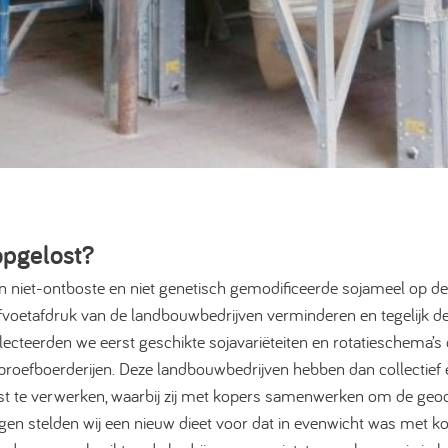
opgelost?
n niet-ontboste en niet genetisch gemodificeerde sojameel op de
fvoetafdruk van de landbouwbedrijven verminderen en tegelijk d
electeerden we eerst geschikte sojavariëteiten en rotatieschema’s 
proefboerderijen. Deze landbouwbedrijven hebben dan collectie
st te verwerken, waarbij zij met kopers samenwerken om de geoog
 stelden wij een nieuw dieet voor dat in evenwicht was met ko