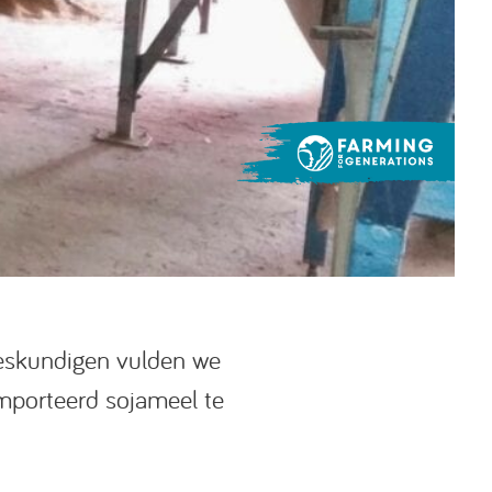
deskundigen vulden we
mporteerd sojameel te