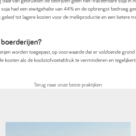
daarvan gebruikten de bedrijven geen niet-traceerbare soja in h
 soja had een eiwitgehalte van 44% en de opbrengst bedroeg gem
 geleid tot lagere kosten voor de melkproductie en een betere tr
 boerderijen?
erijen worden toegepast, op voorwaarde dat er voldoende grond 
e kosten als de koolstofvoetafdruk te verminderen en tegelijkerti
Terug naar onze beste praktijken