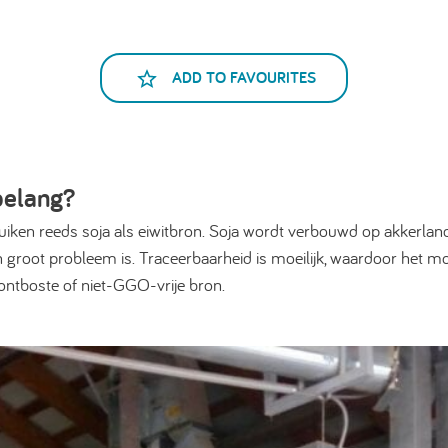
ADD TO FAVOURITES
belang?
iken reeds soja als eiwitbron. Soja wordt verbouwd op akkerland
 groot probleem is. Traceerbaarheid is moeilijk, waardoor het moe
-ontboste of niet-GGO-vrije bron.