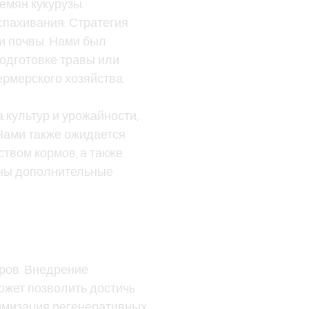
емян кукурузы.
спахивания. Стратегия
ми почвы. Нами был
подготовке травы или
рмерского хозяйства.
культур и урожайности,
 Нами также ожидается
твом кормов, а также
чены дополнительные
ров. Внедрение
ожет позволить достичь
тимизация регенеративных