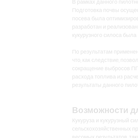
В рамках данного пилотн
Подготовка почвы осущес
посева была оптимизиров
разработан и реализован
кукурузного силоса была
По результатам применен
что, как следствие, поз
сокращение выбросов ПГ 
расхода топлива из расч
результаты данного пило
Возможности д
Кукуруза и кукурузный 
сельскохозяйственных пр
весомых результатов, та