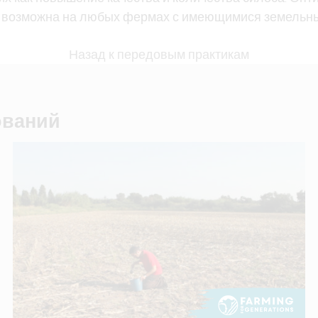
са возможна на любых фермах с имеющимися земельны
Назад к передовым практикам
ований