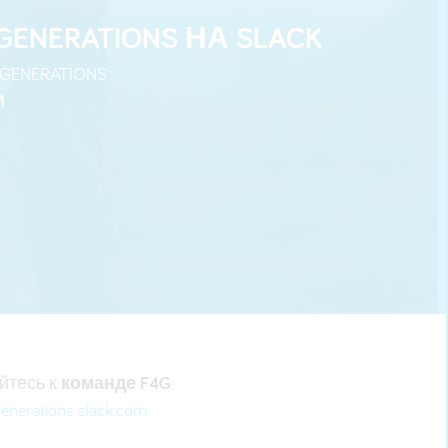
NERATIONS НА SLACK
ENERATIONS
М
йтесь к
команде F4G
:
enerations.slack.com