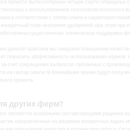
ого проекта были отобраны четыре сорта гибридных с
твлялась с использованием технологии полосного в
ана в соответствии с типом семян и характеристика
 конкретный план внесения удобрений, при этом при 
 обеспечена существенная техническая поддержка фе
ия данной практики мы ожидаем повышение качества 
волит повысить эффективность использования кормов.
за счет сокращения выбросов, связанных с производс
ета на гектар земли. В ближайшее время будут полу
тного проекта.
ля других ферм?
силос являются основными составляющими рациона ко
актик, направленных на решение конкретных задач, м
ких как повышение качества и количества силоса. Оп