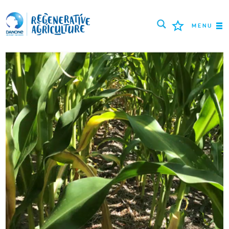
MENU
MISSION
AGRICULTEURS
BONNES PRATIQUES
OUTILS
LOGIN
РУССКИЙ
ROMÂNĂ
PORTUGUÊS
POLSKI
NEDERLANDS
FRANÇAIS
ESPAÑOL
ENGLISH
DEUTSCH