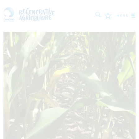
MENU
МИССИЯ
ФЕРМЕРЫ
ПЕРЕДОВЫЕ ПРАКТИКИ
ИНСТРУМЕНТЫ
LOGIN
РУССКИЙ
ROMÂNĂ
PORTUGUÊS
POLSKI
NEDERLANDS
FRANÇAIS
ESPAÑOL
ENGLISH
DEUTSCH