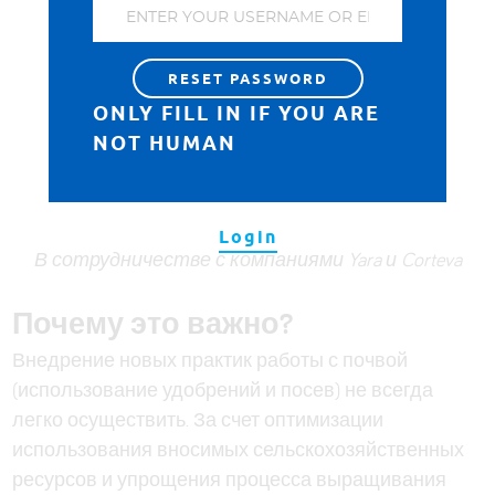
ответственности.
Last updated on April 15th, 2022
ONLY FILL IN IF YOU ARE
NOT HUMAN
ADD TO FAVOURITES
Login
В сотрудничестве с компаниями Yara и Corteva
Почему это важно?
Внедрение новых практик работы с почвой
(использование удобрений и посев) не всегда
легко осуществить. За счет оптимизации
использования вносимых сельскохозяйственных
ресурсов и упрощения процесса выращивания