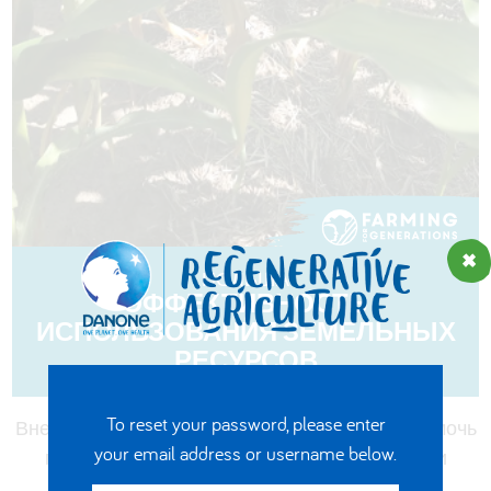
العربية
ПОЛЬША
ЭФФЕКТИВНОСТЬ
ИСПОЛЬЗОВАНИЯ ЗЕМЕЛЬНЫХ
РЕСУРСОВ
To reset your password, please enter
Внедрение регенеративных практик может помочь
your email address or username below.
повысить качество и количество силоса при
соблюдении принципов экологической