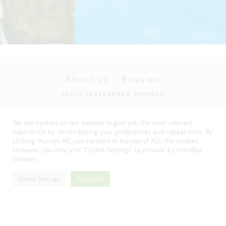
About us - Russian
Часто задаваемые вопросы
Политика конфиденциальности
We use cookies on our website to give you the most relevant
Visit our Danone corporate website
experience by remembering your preferences and repeat visits. By
clicking “Accept All”, you consent to the use of ALL the cookies.
However, you may visit "Cookie Settings" to provide a controlled
consent.
Cookie Settings
Accept All