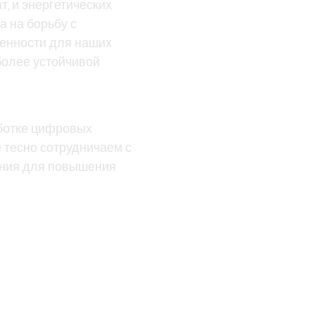
, и энергетических
а на борьбу с
ценности для наших
более устойчивой
аботке цифровых
 тесно сотрудничаем с
ания для повышения