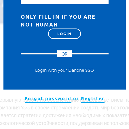
ONLY FILL IN IF YOU ARE
NOT HUMAN
OR
Login with your Danone SSO
Forgot password
or
Register
рерывную работу по обеспечению продовольствием н
омпания Yara в своем стремлении создать мир без гол
вается стратегии достижения необходимых показател
экологической устойчивости, поддерживая использо