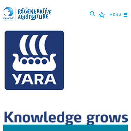
MENU
MISIÓN
AGRICULTORES
MEJORES PRÁCTICAS
HERRAMIENTAS
LOGIN
РУССКИЙ
ROMÂNĂ
PORTUGUÊS
POLSKI
NEDERLANDS
FRANÇAIS
ESPAÑOL
ENGLISH
DEUTSCH