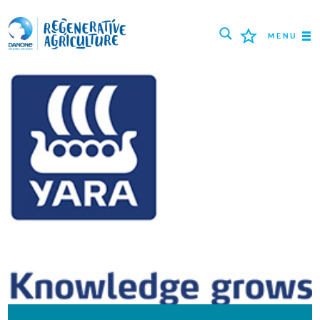
MENU
MISSION
AGRICULTEURS
BONNES PRATIQUES
OUTILS
LOGIN
РУССКИЙ
ROMÂNĂ
PORTUGUÊS
POLSKI
NEDERLANDS
FRANÇAIS
ESPAÑOL
ENGLISH
DEUTSCH