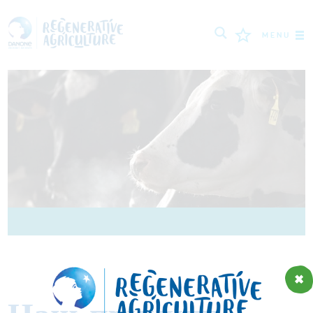
MENU
МИССИЯ
ФЕРМЕРЫ
ПЕРЕДОВЫЕ ПРАКТИКИ
ИНСТРУМЕНТЫ
LOGIN
РУССКИЙ
ROMÂNĂ
PORTUGUÊS
POLSKI
NEDERLANDS
FRANÇAIS
ESPAÑOL
ENGLISH
DEUTSCH