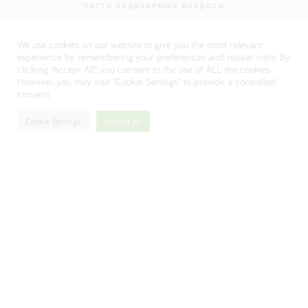
Часто задаваемые вопросы
Политика конфиденциальности
We use cookies on our website to give you the most relevant
Visit our Danone corporate website
experience by remembering your preferences and repeat visits. By
clicking “Accept All”, you consent to the use of ALL the cookies.
However, you may visit "Cookie Settings" to provide a controlled
consent.
Cookie Settings
Accept All