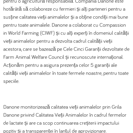
pentru o agricultură responsabilă. Compania Danone este
hotărâtă să colaboreze cu fermieri și alți parteneri pentru a
susține calitatea vieții animalelor și a obține condiții mai bune
pentru toate animalele. Danone a colaborat cu Compassion
in World Farming (CIWF) și cu alți experți în domeniul calității
vieții animalelor pentru a dezvolta cadrul calității vieții
acestora, care se bazează pe Cele Cinci Garanții dezvoltate de
Farm Animal Welfare Council și recunoscute internațional.
Acționăm pentru a asigura prezența celor 5 garanții ale
calității vieții animalelor în toate fermele noastre, pentru toate
speciile.
Danone monitorizează calitatea vieții animalelor prin Grila
Danone privind Calitatea Vieții Animalelor în cadrul fermelor
de lactate și are ca scop continuarea creșterii impactului
pozitiv și a transparenței în lanțul de aprovizionare.