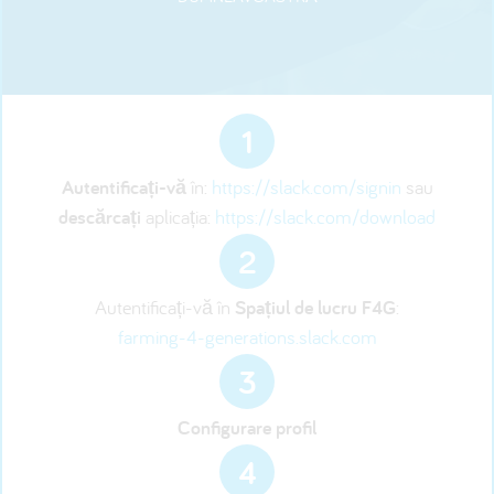
1
Autentificați-vă
în:
https://slack.com/signin
sau
descărcați
aplicația:
https://slack.com/download
2
Autentificați-vă în
Spațiul de lucru F4G
:
farming-4-generations.slack.com
3
Configurare profil
4