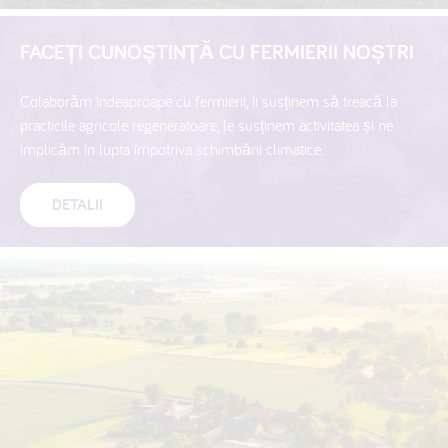
FACEȚI CUNOȘTINȚĂ CU FERMIERII NOȘTRI
Colaborăm îndeaproape cu fermierii, îi susținem să treacă la
practicile agricole regeneratoare, le susținem activitatea și ne
implicăm în lupta împotriva schimbării climatice.
DETALII