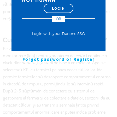
NOT HUMAN
căldurilor, care poate afecta negativ reproducerea și
producția de lapte. Detectarea la timp este esențială pentru
creșterea ratei de gestație și producției de lapte.
OR
Login with your Danone SSO
Cum am rezolvat această problemă?
Pe vacile lactante și înțărcate pot fi montați senzori de
monitorizare (Ida), pentru garantarea detectării continue a
Forgot password
or
Register
nivelurilor sănătății și stării de bine a animalelor. Apoi se
selectează KPI cu fermierii pe baza necesităților lor. Ida
permite fermierilor să descopere comportamentul anormal
în cireadă de timpuriu, permițându-le să intervină rapid.
După 2-3 săptămâni de conectare cu sistemul de
gestionare al fermei și de colectare a datelor, senzorii Ida au
detectat călduri și au transmis semnale țintite privind
comportamentul anormal care ar putea indica probleme