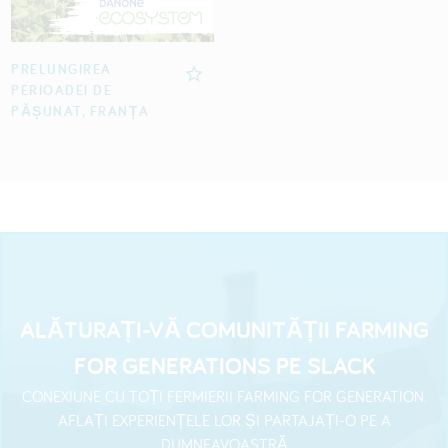
PRELUNGIREA
PERIOADEI DE
PĂȘUNAT, FRANȚA
ALĂTURAȚI-VĂ COMUNITĂȚII FARMING
FOR GENERATIONS PE SLACK
CONEXIUNE CU TOȚI FERMIERII FARMING FOR GENERATION.
AFLAȚI EXPERIENȚELE LOR ȘI PARTAJAȚI-O PE A
DUMNEAVOASTRĂ