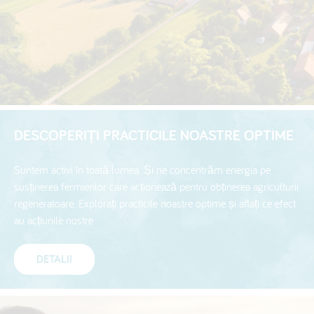
DESCOPERIȚI PRACTICILE NOASTRE OPTIME
Suntem activi în toată lumea. Și ne concentrăm energia pe
susținerea fermierilor care acționează pentru obținerea agriculturii
regeneratoare. Explorați practicile noastre optime și aflați ce efect
au acțiunile nostre
DETALII