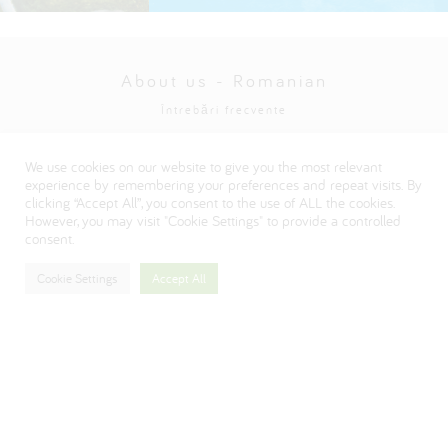
About us - Romanian
Întrebări frecvente
Politica de confidențialitate
We use cookies on our website to give you the most relevant
Visit our Danone corporate website
experience by remembering your preferences and repeat visits. By
clicking “Accept All”, you consent to the use of ALL the cookies.
However, you may visit "Cookie Settings" to provide a controlled
consent.
Cookie Settings
Accept All