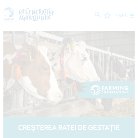
MENU
MISIUNEA
FERMIERI
CELE MAI BUNE PRACTICI
INSTRUMENTE
LOGIN
РУССКИЙ
ROMÂNĂ
PORTUGUÊS
POLSKI
NEDERLANDS
FRANÇAIS
CREȘTEREA RATEI DE GESTAȚIE
ESPAÑOL
ENGLISH
DEUTSCH