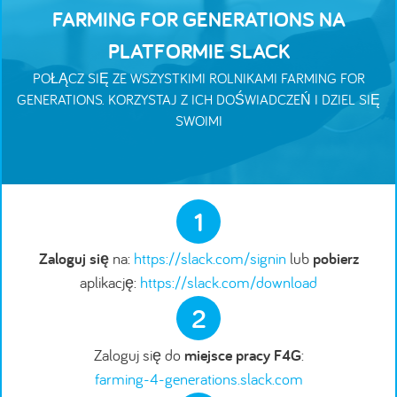
FARMING FOR GENERATIONS NA
PLATFORMIE SLACK
POŁĄCZ SIĘ ZE WSZYSTKIMI ROLNIKAMI FARMING FOR
GENERATIONS. KORZYSTAJ Z ICH DOŚWIADCZEŃ I DZIEL SIĘ
SWOIMI
1
Zaloguj się
na:
https://slack.com/signin
lub
pobierz
aplikację:
https://slack.com/download
2
Zaloguj się do
miejsce pracy F4G
:
farming-4-generations.slack.com