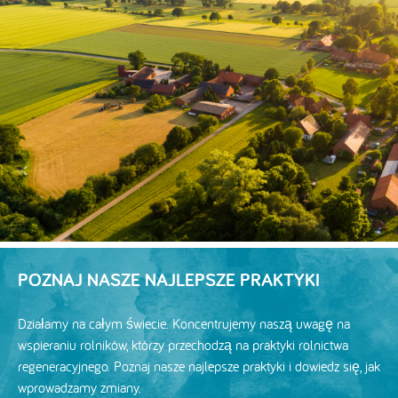
POZNAJ NASZE NAJLEPSZE PRAKTYKI
Działamy na całym świecie. Koncentrujemy naszą uwagę na
wspieraniu rolników, którzy przechodzą na praktyki rolnictwa
regeneracyjnego. Poznaj nasze najlepsze praktyki i dowiedz się, jak
wprowadzamy zmiany.