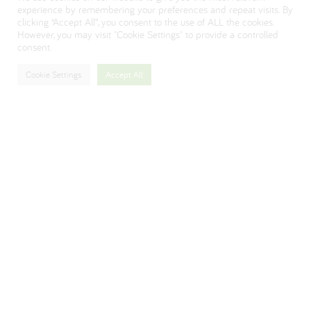
Visit our Danone corporate website
experience by remembering your preferences and repeat visits. By
clicking “Accept All”, you consent to the use of ALL the cookies.
However, you may visit "Cookie Settings" to provide a controlled
consent.
Cookie Settings
Accept All