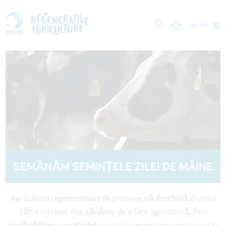
MENU
MISIUNEA
FERMIERI
CELE MAI BUNE PRACTICI
INSTRUMENTE
LOGIN
SEMĂNĂM SEMINȚELE ZILEI DE MÂINE
РУССКИЙ
ROMÂNĂ
PORTUGUÊS
Agricultura regeneratoare își propune să deschidă drumul
POLSKI
NEDERLANDS
FRANÇAIS
către un mod mai sănătos de a face agricultură. Prin
ESPAÑOL
ENGLISH
DEUTSCH
împărtășirea cunoștințelor, introducerea unor practici noi în