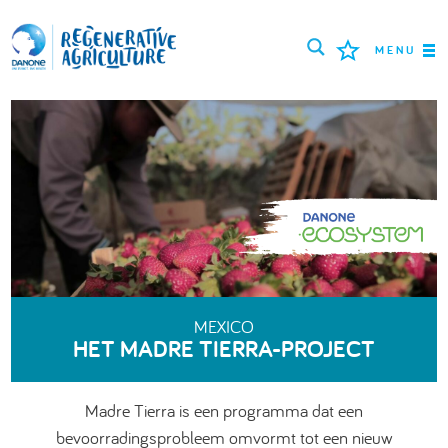
MENU
MISSIE
BOEREN
BESTE PRAKTIJKEN
TOOLS
LOGIN
MEXICO
HET MADRE TIERRA-PROJECT
РУССКИЙ
ROMÂNĂ
PORTUGUÊS
POLSKI
NEDERLANDS
FRANÇAIS
Madre Tierra is een programma dat een
ESPAÑOL
ENGLISH
DEUTSCH
bevoorradingsprobleem omvormt tot een nieuw