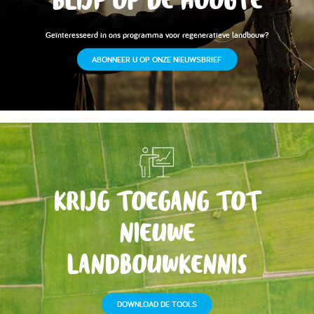
BLIJF OP DE HOOGTE
Geïnteresseerd in ons programma voor regeneratieve landbouw?
ABONNEER U OP ONZE NIEUWSBRIEF
KRIJG TOEGANG TOT
NIEUWE
LANDBOUWKENNIS
DOWNLOAD DE TOOLS