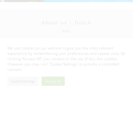
About us - Dutch
FAQ
Privacybeleid
We use cookies on our website to give you the most relevant
Visit our Danone corporate website
experience by remembering your preferences and repeat visits. By
clicking “Accept All”, you consent to the use of ALL the cookies.
However, you may visit "Cookie Settings" to provide a controlled
consent.
Cookie Settings
Accept All