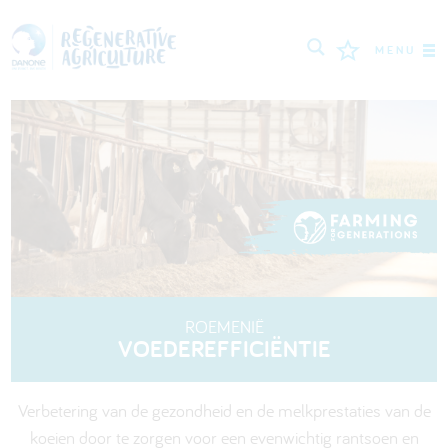
MENU
MISSIE
BOEREN
BESTE PRAKTIJKEN
TOOLS
LOGIN
ROEMENIË
VOEDEREFFICIËNTIE
РУССКИЙ
ROMÂNĂ
PORTUGUÊS
POLSKI
NEDERLANDS
FRANÇAIS
Verbetering van de gezondheid en de melkprestaties van de
ENGLISH
DEUTSCH
العربية
koeien door te zorgen voor een evenwichtig rantsoen en