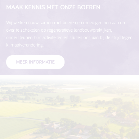
MAAK KENNIS MET ONZE BOEREN
Wij werken nauw samen met boeren en moedigen hen aan om
over te schakelen op regeneratieve landbouwpraktijken,
ondersteunen hun activiteiten en sluiten ons aan bij de strijd tegen
klimaatverandering.
MEER INFORMATIE