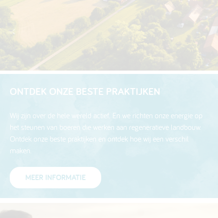
ONTDEK ONZE BESTE PRAKTIJKEN
Wij zijn over de hele wereld actief. En we richten onze energie op
het steunen van boeren die werken aan regeneratieve landbouw.
Ontdek onze beste praktijken en ontdek hoe wij een verschil
maken.
MEER INFORMATIE