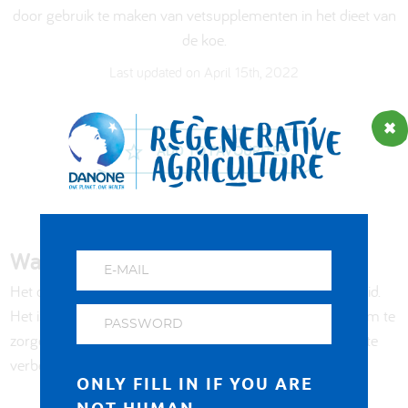
door gebruik te maken van vetsupplementen in het dieet van
de koe.
Last updated on April 15th, 2022
ADD TO FAVOURITES
Waarom is het van belang?
Het dieet van een koe vormt de basis van haar gezondheid.
Het is belangrijk de voeding van een koe aan te passen om te
zorgen voor gezondere koeien en om de melkprestaties te
verbeteren.
ONLY FILL IN IF YOU ARE