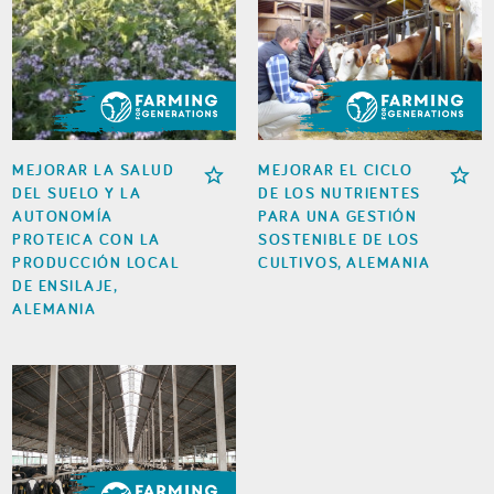
MEJORAR LA SALUD
MEJORAR EL CICLO
DEL SUELO Y LA
DE LOS NUTRIENTES
AUTONOMÍA
PARA UNA GESTIÓN
PROTEICA CON LA
SOSTENIBLE DE LOS
PRODUCCIÓN LOCAL
CULTIVOS, ALEMANIA
DE ENSILAJE,
ALEMANIA