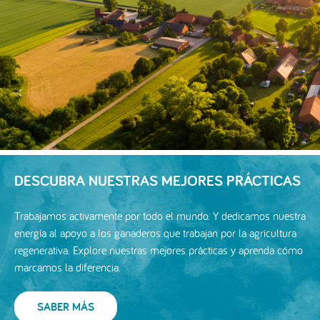
DESCUBRA NUESTRAS MEJORES PRÁCTICAS
Trabajamos activamente por todo el mundo. Y dedicamos nuestra
energía al apoyo a los ganaderos que trabajan por la agricultura
regenerativa. Explore nuestras mejores prácticas y aprenda cómo
marcamos la diferencia.
SABER MÁS