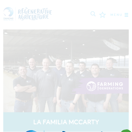
MENU
MISIÓN
AGRICULTORES
MEJORES PRÁCTICAS
HERRAMIENTAS
LOGIN
РУССКИЙ
ROMÂNĂ
PORTUGUÊS
POLSKI
NEDERLANDS
FRANÇAIS
LA FAMILIA MCCARTY
ESPAÑOL
ENGLISH
DEUTSCH