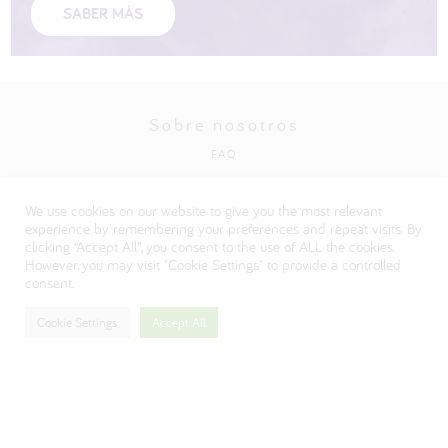
SABER MÁS
Sobre nosotros
FAQ
Política de privacidad
We use cookies on our website to give you the most relevant
Visite nuestro sitio web corporativo de Danone
experience by remembering your preferences and repeat visits. By
clicking “Accept All”, you consent to the use of ALL the cookies.
However, you may visit "Cookie Settings" to provide a controlled
consent.
Cookie Settings
Accept All