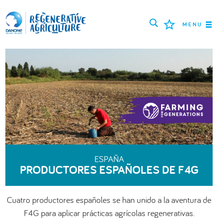
MENU
MISIÓN
AGRICULTORES
MEJORES PRÁCTICAS
HERRAMIENTAS
LOGIN
ESPAÑA
PRODUCTORES ESPAÑOLES DE F4G
РУССКИЙ
ROMÂNĂ
PORTUGUÊS
POLSKI
NEDERLANDS
FRANÇAIS
Cuatro productores españoles se han unido a la aventura de
ESPAÑOL
ENGLISH
DEUTSCH
F4G para aplicar prácticas agrícolas regenerativas.