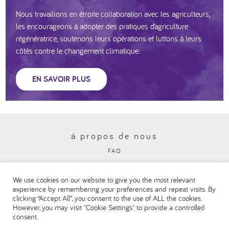
Nous travaillons en étroite collaboration avec les agriculteurs,
les encourageons à adopter des pratiques d’agriculture
régénératrice, soutenons leurs opérations et luttons à leurs
côtés contre le changement climatique.
EN SAVOIR PLUS
à propos de nous
FAQ
Politique en matière de protection de la vie privée
We use cookies on our website to give you the most relevant
Visitez notre site institutionnel Danone
experience by remembering your preferences and repeat visits. By
clicking “Accept All”, you consent to the use of ALL the cookies.
However, you may visit "Cookie Settings" to provide a controlled
consent.