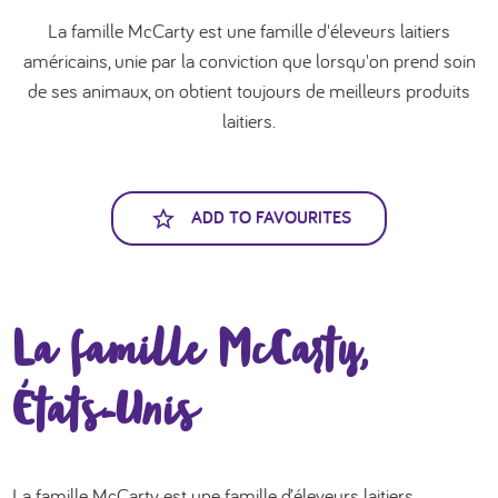
العربية
La famille McCarty est une famille d'éleveurs laitiers
américains, unie par la conviction que lorsqu'on prend soin
de ses animaux, on obtient toujours de meilleurs produits
laitiers.
ADD TO FAVOURITES
La famille McCarty,
États-Unis
La famille McCarty est une famille d’éleveurs laitiers