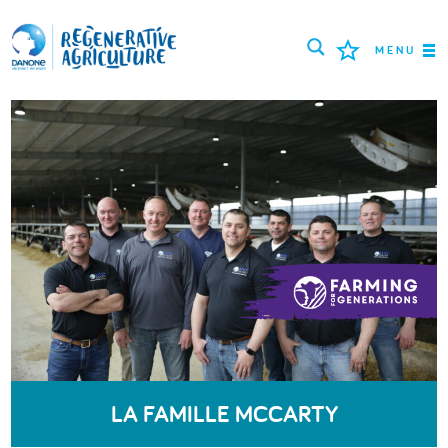
MENU
MISSION
AGRICULTEURS
BONNES PRATIQUES
OUTILS
LOGIN
РУССКИЙ
ROMÂNĂ
PORTUGUÊS
POLSKI
NEDERLANDS
FRANÇAIS
LA FAMILLE MCCARTY
ESPAÑOL
ENGLISH
DEUTSCH