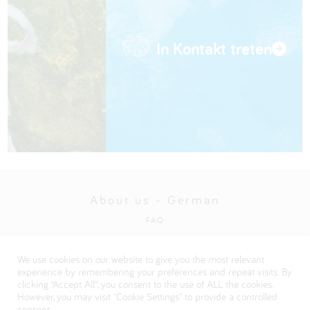
In Kontakt treten
About us - German
FAQ
Datenschutzbestimmungen
We use cookies on our website to give you the most relevant
Visit our Danone corporate website
experience by remembering your preferences and repeat visits. By
clicking “Accept All”, you consent to the use of ALL the cookies.
However, you may visit "Cookie Settings" to provide a controlled
consent.