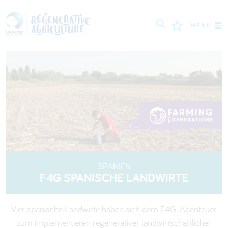
MENU
MISSION
LANDWIRTE
BEWÄHRTE PRAKTIKEN
TOOLS
LOGIN
SPANIEN
F4G SPANISCHE LANDWIRTE
РУССКИЙ
ROMÂNĂ
PORTUGUÊS
POLSKI
NEDERLANDS
FRANÇAIS
Vier spanische Landwirte haben sich dem F4G-Abenteuer
ESPAÑOL
ENGLISH
DEUTSCH
zum implementieren regenerativer landwirtschaftlicher