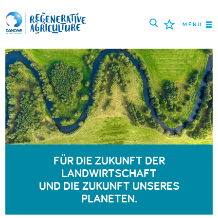
MENU
MISSION
LANDWIRTE
BEWÄHRTE PRAKTIKEN
TOOLS
LOGIN
FÜR DIE ZUKUNFT DER
LANDWIRTSCHAFT
РУССКИЙ
ROMÂNĂ
PORTUGUÊS
UND DIE ZUKUNFT UNSERES
POLSKI
NEDERLANDS
FRANÇAIS
PLANETEN.
ESPAÑOL
ENGLISH
DEUTSCH