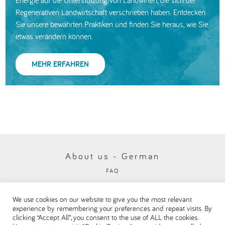
Energie auf die Unterstützung von Landwirten, die sich der
Regenerativen Landwirtschaft verschrieben haben. Entdecken
Sie unsere bewährten Praktiken und finden Sie heraus, wie Sie
etwas verändern können.
MEHR ERFAHREN
About us - German
FAQ
Datenschutzbestimmungen
We use cookies on our website to give you the most relevant
Visit our Danone corporate website
experience by remembering your preferences and repeat visits. By
clicking “Accept All”, you consent to the use of ALL the cookies.