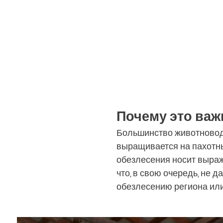
Почему это важ
Большинство животноводч
выращивается на пахотны
обезлесения носит выраж
что, в свою очередь, не д
обезлесению региона ил