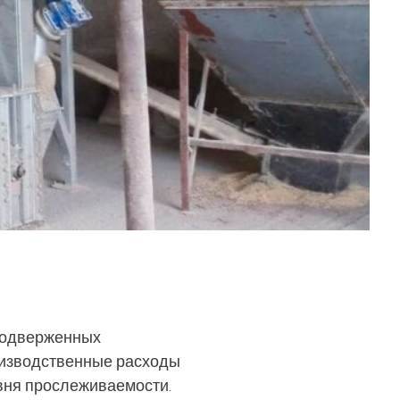
 подверженных
оизводственные расходы
вня прослеживаемости.