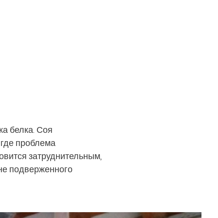
а белка. Соя
 где проблема
овится затруднительным,
з не подверженного