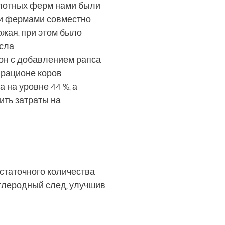
илотных ферм нами были
ми фермами совместно
ожая, при этом было
сла.
он с добавлением рапса
 рационе коров
 на уровне 44 %, а
ить затраты на
статочного количества
углеродный след, улучшив