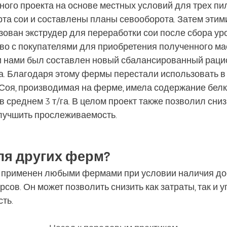
ного проекта на основе местных условий для трех п
та сои и составлены планы севооборота. Затем эти
зован экструдер для переработки сои после сбора ур
во с покупателями для приобретения полученного ма
и нами был составлен новый сбалансированный раци
. Благодаря этому фермы перестали использовать в
оя, производимая на ферме, имела содержание белка
 среднем 3 т/га. В целом проект также позволил сниз
лучшить прослеживаемость.
ля других ферм?
ь применен любыми фермами при условии наличия до
сов. Он может позволить снизить как затраты, так и 
ть.