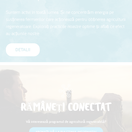
Suntem activi în toată lumea. Și ne concentrăm energia pe
susținerea fermierilor care acționează pentru obținerea agriculturii
regeneratoare. Explorați practicile noastre optime și aflați ce efect
au acțiunile nostre
DETALII
RĂMÂNEȚI CONECTAT
Vă interesează programul de agricultură regenerabilă?
ABONAȚI-VĂ LA BULETINUL INFORMATIV