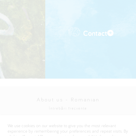
Contact
About us - Romanian
Întrebări frecvente
Politica de confidențialitate
We use cookies on our website to give you the most relevant
Visit our Danone corporate website
experience by remembering your preferences and repeat visits. By