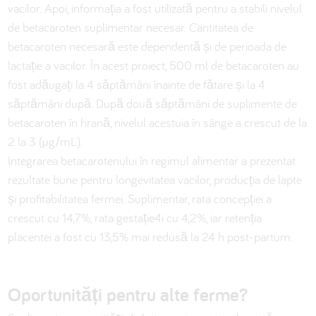
vacilor. Apoi, informația a fost utilizată pentru a stabili nivelul
de betacaroten suplimentar necesar. Cantitatea de
betacaroten necesară este dependentă și de perioada de
lactație a vacilor. În acest proiect, 500 ml de betacaroten au
fost adăugați la 4 săptămâni înainte de fătare și la 4
săptămâni după. După două săptămâni de suplimente de
betacaroten în hrană, nivelul acestuia în sânge a crescut de la
2 la 3 (µg/mL).
Integrarea betacarotenului în regimul alimentar a prezentat
rezultate bune pentru longevitatea vacilor, producția de lapte
și profitabilitatea fermei. Suplimentar, rata concepției a
crescut cu 14,7%, rata gestație4i cu 4,2%, iar retenția
placentei a fost cu 13,5% mai redusă la 24 h post-partum.
Oportunități pentru alte ferme?