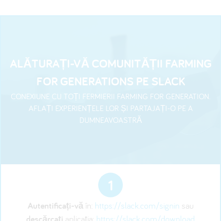
ALĂTURAȚI-VĂ COMUNITĂȚII FARMING
FOR GENERATIONS PE SLACK
CONEXIUNE CU TOȚI FERMIERII FARMING FOR GENERATION.
AFLAȚI EXPERIENȚELE LOR ȘI PARTAJAȚI-O PE A
DUMNEAVOASTRĂ
1
Autentificați-vă
în:
https://slack.com/signin
sau
descărcați
aplicația:
https://slack.com/download