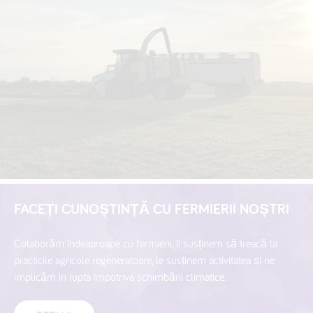
FACEȚI CUNOȘTINȚĂ CU FERMIERII NOȘTRI
Colaborăm îndeaproape cu fermierii, îi susținem să treacă la
practicile agricole regeneratoare, le susținem activitatea și ne
implicăm în lupta împotriva schimbării climatice.