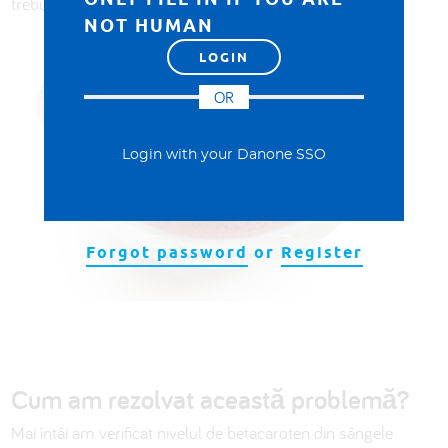
trebuie integrat în regimul alimentar.
NOT HUMAN
OR
Login with your Danone SSO
Forgot password
or
Register
Cum am rezolvat această problemă?
Mai întâi am verificat nivelul de betacaroten din sângele