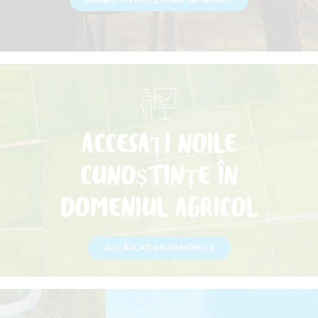
ACCESAȚI NOILE
CUNOȘTINȚE ÎN
DOMENIUL AGRICOL
DESCĂRCAȚI INSTRUMENTELE