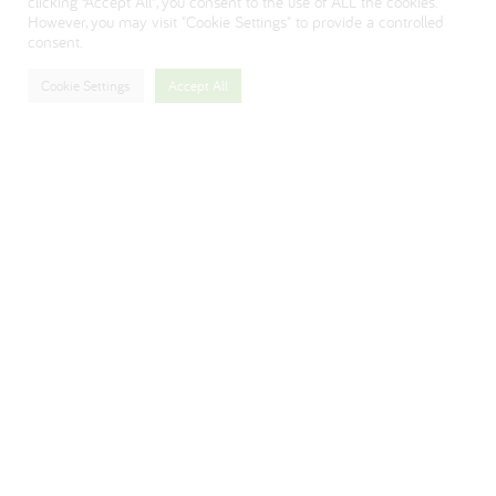
clicking “Accept All”, you consent to the use of ALL the cookies.
However, you may visit "Cookie Settings" to provide a controlled
consent.
Cookie Settings
Accept All