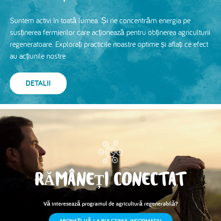
Suntem activi în toată lumea. Și ne concentrăm energia pe
susținerea fermierilor care acționează pentru obținerea agriculturii
regeneratoare. Explorați practicile noastre optime și aflați ce efect
au acțiunile nostre
DETALII
RĂMÂNEȚI CONECTAT
Vă interesează programul de agricultură regenerabilă?
ABONAȚI-VĂ LA BULETINUL INFORMATIV