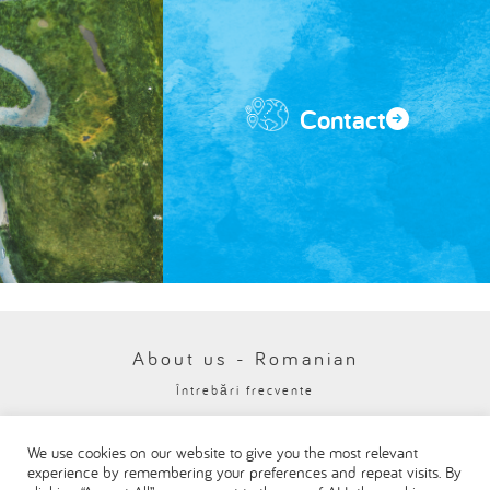
Contact
About us - Romanian
Întrebări frecvente
Politica de confidențialitate
We use cookies on our website to give you the most relevant
Visit our Danone corporate website
experience by remembering your preferences and repeat visits. By