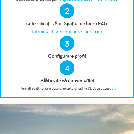
2
Autentificați-vă în
Spațiul de lucru F4G
:
farming-4-generations.slack.com
3
Configurare profil
4
Alăturați-vă conversației
Informații suplimentare despre intrările și ieșirile Slack se găsesc
aici