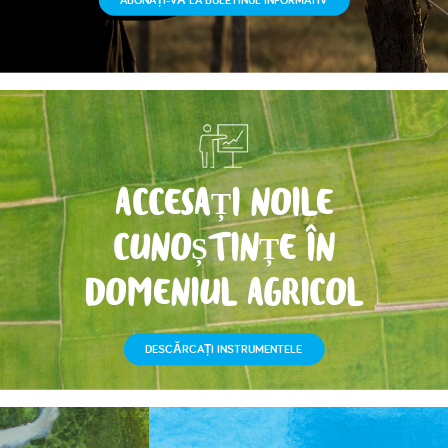
ACCESAȚI NOILE
CUNOȘTINȚE ÎN
DOMENIUL AGRICOL
DESCĂRCAȚI INSTRUMENTELE