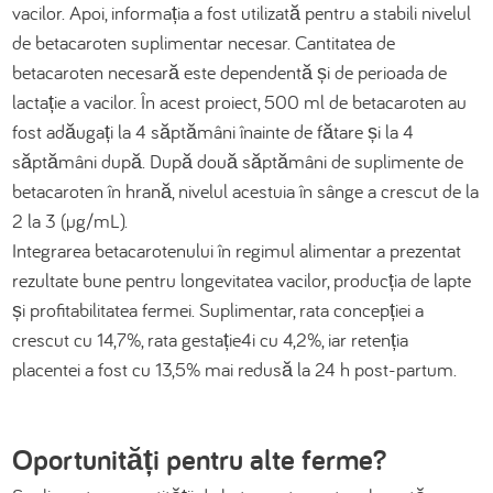
vacilor. Apoi, informația a fost utilizată pentru a stabili nivelul
de betacaroten suplimentar necesar. Cantitatea de
betacaroten necesară este dependentă și de perioada de
lactație a vacilor. În acest proiect, 500 ml de betacaroten au
fost adăugați la 4 săptămâni înainte de fătare și la 4
săptămâni după. După două săptămâni de suplimente de
betacaroten în hrană, nivelul acestuia în sânge a crescut de la
2 la 3 (µg/mL).
Integrarea betacarotenului în regimul alimentar a prezentat
rezultate bune pentru longevitatea vacilor, producția de lapte
și profitabilitatea fermei. Suplimentar, rata concepției a
crescut cu 14,7%, rata gestație4i cu 4,2%, iar retenția
placentei a fost cu 13,5% mai redusă la 24 h post-partum.
Oportunități pentru alte ferme?