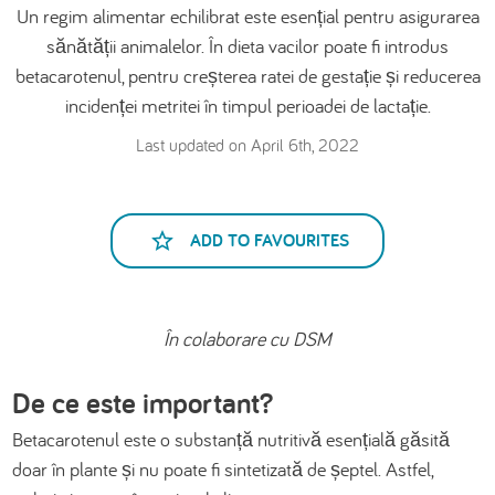
Un regim alimentar echilibrat este esențial pentru asigurarea
العربية
sănătății animalelor. În dieta vacilor poate fi introdus
betacarotenul, pentru creșterea ratei de gestație și reducerea
incidenței metritei în timpul perioadei de lactație.
Last updated on April 6th, 2022
ADD TO FAVOURITES
În colaborare cu DSM
De ce este important?
Betacarotenul este o substanță nutritivă esențială găsită
doar în plante și nu poate fi sintetizată de șeptel. Astfel,