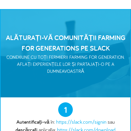
ALĂTURAȚI-VĂ COMUNITĂȚII FARMING
FOR GENERATIONS PE SLACK
CONEXIUNE CU TOȚI FERMIERII FARMING FOR GENERATION.
AFLAȚI EXPERIENȚELE LOR ȘI PARTAJAȚI-O PE A
DUMNEAVOASTRĂ
1
Autentificați-vă
în:
https://slack.com/signin
sau
descărcați
aplicația:
https://slack.com/download