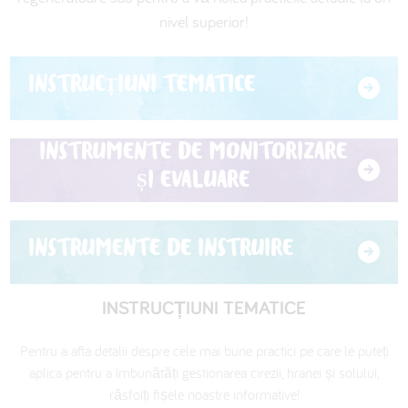
nivel superior!
العربية
INSTRUCȚIUNI TEMATICE
INSTRUMENTE DE MONITORIZARE
ȘI EVALUARE
INSTRUMENTE DE INSTRUIRE
INSTRUCȚIUNI TEMATICE
Pentru a afla detalii despre cele mai bune practici pe care le puteți
aplica pentru a îmbunătăți gestionarea cirezii, hranei și solului,
răsfoiți fișele noastre informative!