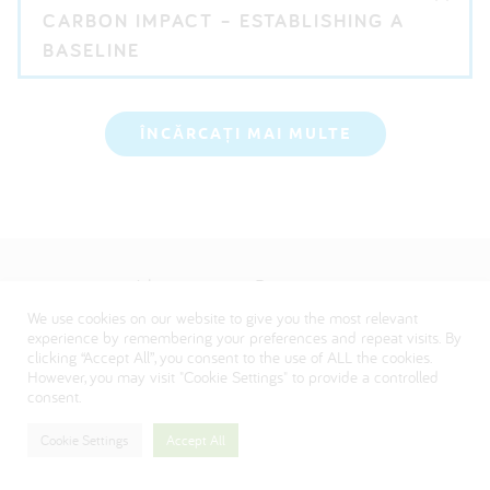
CARBON IMPACT – ESTABLISHING A
BASELINE
ÎNCĂRCAȚI MAI MULTE
About us - Romanian
We use cookies on our website to give you the most relevant
Întrebări frecvente
experience by remembering your preferences and repeat visits. By
Politica de confidențialitate
clicking “Accept All”, you consent to the use of ALL the cookies.
However, you may visit "Cookie Settings" to provide a controlled
Visit our Danone corporate website
consent.
Cookie Settings
Accept All