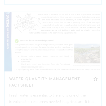
WATER QUANTITY MANAGEMENT
FACTSHEET
Fresh water is essential to life and is one of the
irreplaceable resources needed in agriculture. It is a