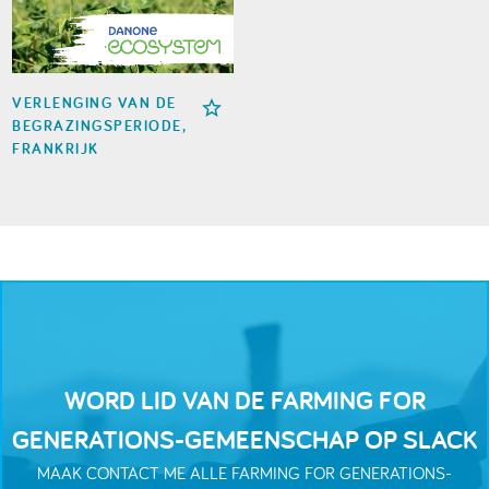
VERLENGING VAN DE
BEGRAZINGSPERIODE,
FRANKRIJK
WORD LID VAN DE FARMING FOR
GENERATIONS-GEMEENSCHAP OP SLACK
MAAK CONTACT ME ALLE FARMING FOR GENERATIONS-