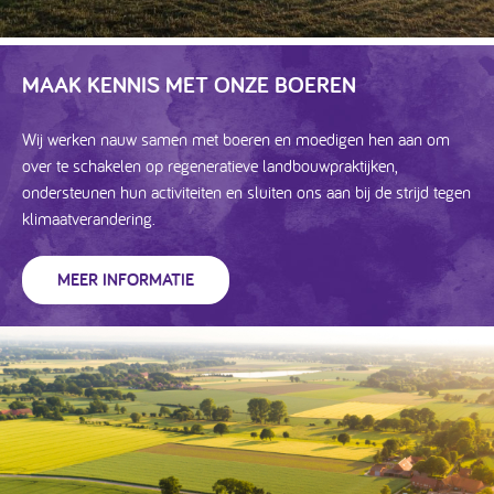
MAAK KENNIS MET ONZE BOEREN
Wij werken nauw samen met boeren en moedigen hen aan om
over te schakelen op regeneratieve landbouwpraktijken,
ondersteunen hun activiteiten en sluiten ons aan bij de strijd tegen
klimaatverandering.
MEER INFORMATIE