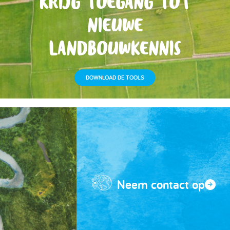
KRIJG TOEGANG TOT
NIEUWE
LANDBOUWKENNIS
DOWNLOAD DE TOOLS
Neem contact op