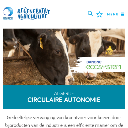
MENU
MISSIE
BOEREN
BESTE PRAKTIJKEN
TOOLS
LOGIN
ALGERIJE
CIRCULAIRE AUTONOMIE
РУССКИЙ
ROMÂNĂ
PORTUGUÊS
POLSKI
NEDERLANDS
FRANÇAIS
Gedeeltelijke vervanging van krachtvoer voor koeien door
ENGLISH
DEUTSCH
العربية
bijproducten van de industrie is een efficiënte manier om de