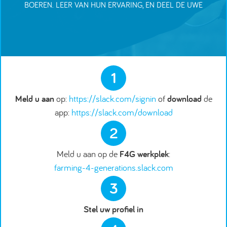
BOEREN. LEER VAN HUN ERVARING, EN DEEL DE UWE
1
Meld u aan
op:
https://slack.com/signin
of
download
de
app:
https://slack.com/download
2
Meld u aan op de
F4G werkplek
:
farming-4-generations.slack.com
3
Stel uw profiel in