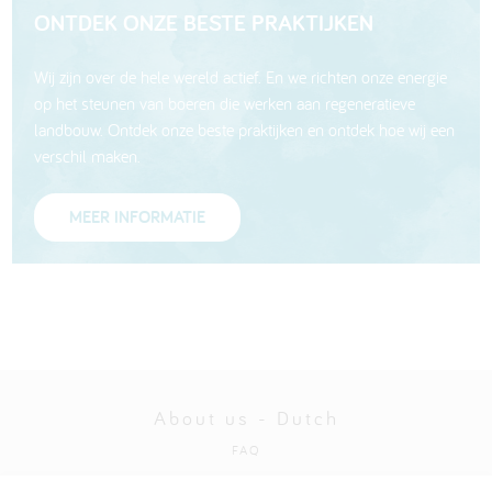
ONTDEK ONZE BESTE PRAKTIJKEN
Wij zijn over de hele wereld actief. En we richten onze energie
op het steunen van boeren die werken aan regeneratieve
landbouw. Ontdek onze beste praktijken en ontdek hoe wij een
verschil maken.
MEER INFORMATIE
About us - Dutch
FAQ
Privacybeleid