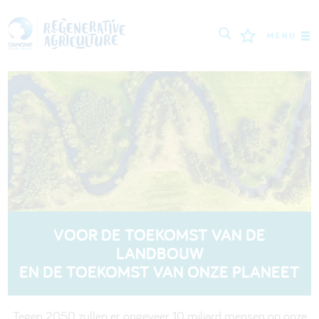
MENU
MISSIE
BOEREN
BESTE PRAKTIJKEN
TOOLS
LOGIN
VOOR DE TOEKOMST VAN DE
LANDBOUW
РУССКИЙ
ROMÂNĂ
PORTUGUÊS
EN DE TOEKOMST VAN ONZE PLANEET
POLSKI
NEDERLANDS
FRANÇAIS
ESPAÑOL
ENGLISH
DEUTSCH
Tegen 2050 zullen er ongeveer 10 miljard mensen op onze