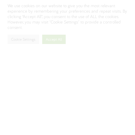
We use cookies on our website to give you the most relevant
Visit our Danone corporate website
experience by remembering your preferences and repeat visits. By
clicking “Accept All”, you consent to the use of ALL the cookies.
However, you may visit "Cookie Settings" to provide a controlled
consent.
Cookie Settings
Accept All