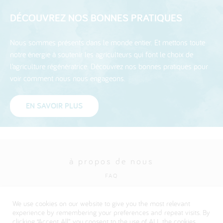
DÉCOUVREZ NOS BONNES PRATIQUES
Nous sommes présents dans le monde entier. Et mettons toute
notre énergie à soutenir les agriculteurs qui font le choix de
l’agriculture régénératrice. Découvrez nos bonnes pratiques pour
voir comment nous nous engageons.
EN SAVOIR PLUS
à propos de nous
FAQ
Politique en matière de protection de la vie privée
We use cookies on our website to give you the most relevant
Visitez notre site institutionnel Danone
experience by remembering your preferences and repeat visits. By
clicking “Accept All”, you consent to the use of ALL the cookies.