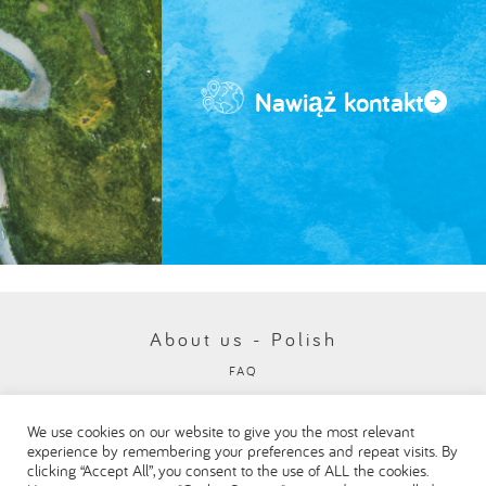
Nawiąż kontakt
About us - Polish
FAQ
Polityka ochrony prywatności
We use cookies on our website to give you the most relevant
Visit our Danone corporate website
experience by remembering your preferences and repeat visits. By
clicking “Accept All”, you consent to the use of ALL the cookies.