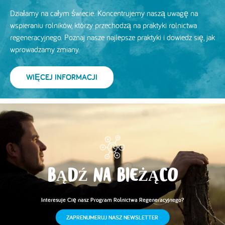
Działamy na całym świecie. Koncentrujemy naszą uwagę na
wspieraniu rolników, którzy przechodzą na praktyki rolnictwa
regeneracyjnego. Poznaj nasze najlepsze praktyki i dowiedz się, jak
wprowadzamy zmiany.
WIĘCEJ INFORMACJI
BĄDŹ NA BIEŻĄCO
Interesuje Cię nasz Program Rolnictwa Regeneracyjnego?
ZAPRENUMERUJ NASZ NEWSLETTER