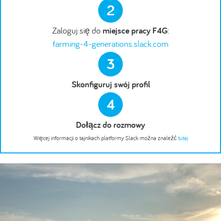
2
Zaloguj się do
miejsce pracy F4G
:
farming-4-generations.slack.com
3
Skonfiguruj swój profil
4
Dołącz do rozmowy
Więcej informacji o tajnikach platformy Slack można znaleźć
tutaj