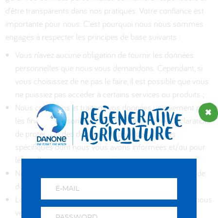
d’être transparents dans nos pratiques. Votre confiance est
importante pour nous. C’est pourquoi nous nous sommes
engagés à respecter les principes de base suivants :
Vous n’avez aucune obligation de fournir les données
personnelles que nous vous demandons. Cependant, si
vous choisissez de ne pas le faire, il est possible que vous
ne puissiez pas accéder à certains services ou produits ;
Nous collectons et traitons vos données uniquement pour
les finalités qui sont décrites dans la présente Déclaration
de protection des données ou pour des finalités
spécifiques dont nous vous avons informées et/ou pour
lesquelles vous avez consenti ;
Nous veillons à recueillir, à traiter et à utiliser le moins de
données personnelles possible ;
Lorsque nous recueillons vos données personnelles, nous
veillons à ce qu’elles soient aussi exactes et à jour que