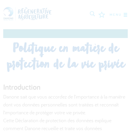
MENU
MISSION
Politique en matière de
AGRICULTEURS
protection de la vie privée
BONNES PRATIQUES
OUTILS
Introduction
LOGIN
Danone sait que vous accordez de l’importance à la manière
РУССКИЙ
ROMÂNĂ
PORTUGUÊS
dont vos données personnelles sont traitées et reconnaît
l’importance de protéger votre vie privée.
POLSKI
NEDERLANDS
FRANÇAIS
Cette Déclaration de protection des données explique
ENGLISH
DEUTSCH
العربية
comment Danone recueille et traite vos données