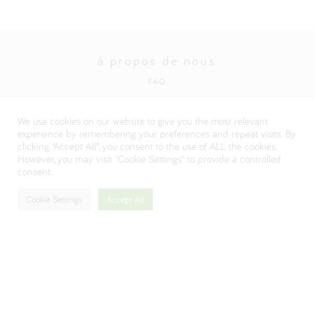
à propos de nous
FAQ
Politique en matière de protection de la vie privée
We use cookies on our website to give you the most relevant
Visitez notre site institutionnel Danone
experience by remembering your preferences and repeat visits. By
clicking “Accept All”, you consent to the use of ALL the cookies.
However, you may visit "Cookie Settings" to provide a controlled
consent.
Cookie Settings
Accept All