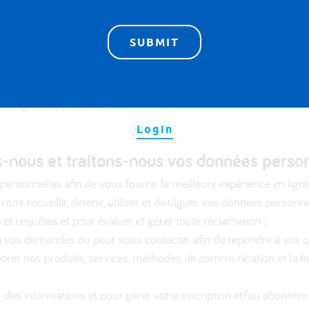
omme votre ID utilisateur, votre nom d’utilisateur et votre mot de
lisateur personnel sur l’une de nos communautés en ligne ;
 Danone ne donnent normalement pas lieu à la collecte de données 
moyen. Cependant, dans le cas où Danone recueille et traite des d
es légales applicables.
Login
s-nous et traitons-nous vos données perso
rsonnelles afin de vous fournir la meilleure expérience en ligne,
uvons recueillir, détenir, utiliser et divulguer vos données personne
et requêtes et pour évaluer et gérer toute réclamation ;
 à vos demandes ou pour vous contacter afin de répondre à vos q
orer nos produits, services, méthodes de communication et la fon
es informations et pour gérer votre inscription et/ou abonneme