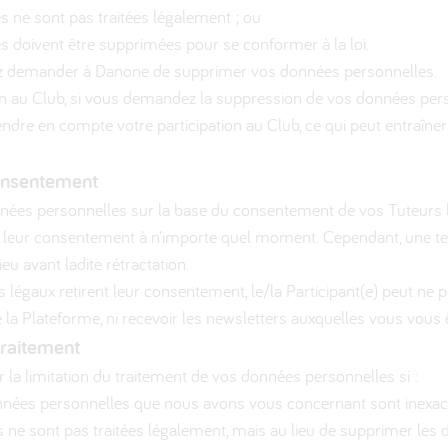
 ne sont pas traitées légalement ; ou
 doivent être supprimées pour se conformer à la loi.
ez demander à Danone de supprimer vos données personnelles.
ion au Club, si vous demandez la suppression de vos données per
endre en compte votre participation au Club, ce qui peut entraîner
consentement
nées personnelles sur la base du consentement de vos Tuteurs l
er leur consentement à n’importe quel moment. Cependant, une tell
ieu avant ladite rétractation.
s légaux retirent leur consentement, le/la Participant(e) peut ne p
e la Plateforme, ni recevoir les newsletters auxquelles vous vous
 traitement
 la limitation du traitement de vos données personnelles si :
nnées personnelles que nous avons vous concernant sont inexac
 ne sont pas traitées légalement, mais au lieu de supprimer les