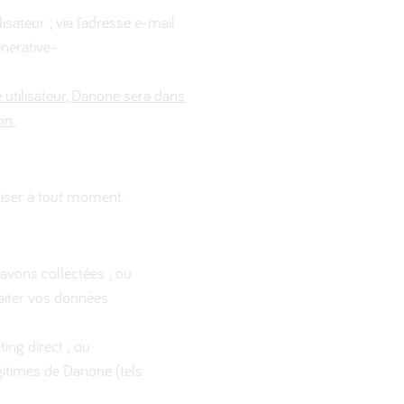
sateur ; via l’adresse e-mail
enerative-
e utilisateur, Danone sera dans
on.
aliser à tout moment.
avons collectées ; ou
aiter vos données
ing direct ; ou
gitimes de Danone (tels