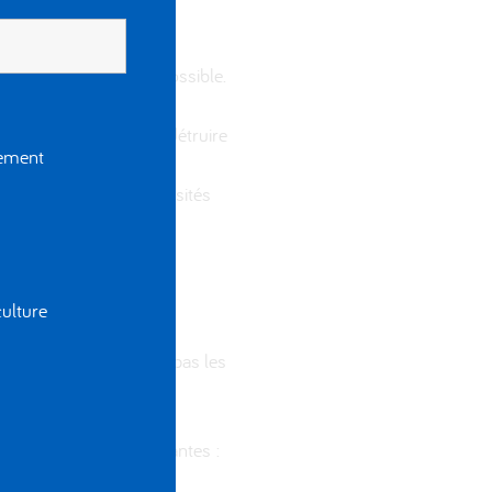
xactes et à jour que possible.
 ce soit et que nous ne
our les supprimer, les détruire
gement
ment que pour les nécessités
ulture
ntifier. Cela n’inclut pas les
es anonymes).
nées personnelles suivantes :
stale et vos numéros de