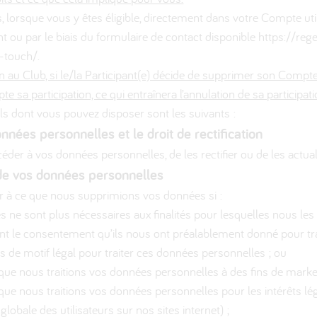
 lorsque vous y êtes éligible, directement dans votre Compte utili
t ou par le biais du formulaire de contact disponible https://reg
-touch/.
on au Club, si le/la Participant(e) décide de supprimer son Compt
e sa participation, ce qui entraînera l’annulation de sa participati
uels dont vous pouvez disposer sont les suivants :
nnées personnelles et le droit de rectification
céder à vos données personnelles, de les rectifier ou de les actu
 de vos données personnelles
r à ce que nous supprimions vos données si :
 ne sont plus nécessaires aux finalités pour lesquelles nous les 
ent le consentement qu’ils nous ont préalablement donné pour tr
pas de motif légal pour traiter ces données personnelles ; ou
ue nous traitions vos données personnelles à des fins de market
ue nous traitions vos données personnelles pour les intérêts lé
globale des utilisateurs sur nos sites internet) ;