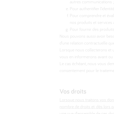
autres communications 
Pour authentifier l’ident
Pour comprendre et évalue
nos produits et services
Pour fournir des produit
Nous pouvons aussi avoir beso
d’une relation contractuelle q
Lorsque nous collecterons et u
vous en informerons avant ou
Le cas échéant, nous vous dem
consentement pour le traitemen
Vos droits
Lorsque nous traitons vos donn
nombre de droits et, dès lors 
une vue d’ensemble de ces droi