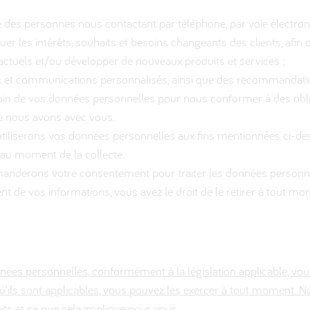
;
ité des personnes nous contactant par téléphone, par voie électron
r les intérêts, souhaits et besoins changeants des clients, afin d’
 actuels et/ou développer de nouveaux produits et services ;
s et communications personnalisés, ainsi que des recommandation
in de vos données personnelles pour nous conformer à des oblig
ue nous avons avec vous.
tiliserons vos données personnelles aux fins mentionnées ci-des
 au moment de la collecte.
anderons votre consentement pour traiter les données personne
t de vos informations, vous avez le droit de le retirer à tout mo
ées personnelles, conformément à la législation applicable, vou
qu’ils sont applicables, vous pouvez les exercer à tout moment.
ts et ce que cela implique pour vous.