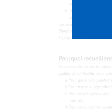
téléphone ;
Identifiants de compte, c
pour créer un compte uti
Les activités de traitement de
Plateforme ni par aucun autre 
en conformité avec les exigenc
Pourquoi recueillon
Nous recueillons vos données pe
qualité. En particulier, nous po
Pour gérer vos questions 
Pour traiter et répondre
Pour développer et améli
Internet ;
Pour vous communiquer d