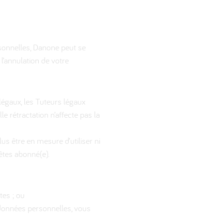
sonnelles, Danone peut se
 l’annulation de votre
égaux, les Tuteurs légaux
e rétractation n’affecte pas la
lus être en mesure d’utiliser ni
 êtes abonné(e).
tes ; ou
 données personnelles, vous