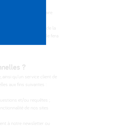
 passe. Ceci est nécessaire
sensibles par le biais de la
onnées sensibles, elle le fera
nnelles ?
 ainsi qu’un service client de
lles aux fins suivantes :
uestions et/ou requêtes ;
ctionnalité de nos sites
nt à notre newsletter ou