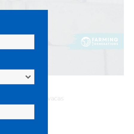
ntabilidad de las vacas
a.