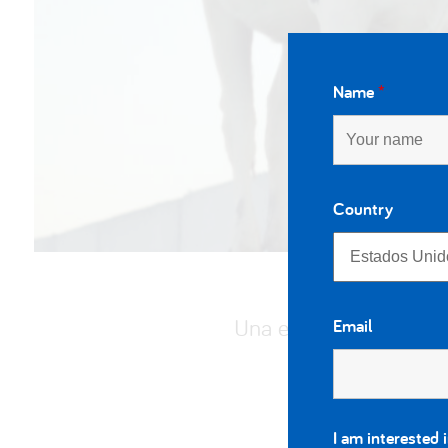
Name
*
Country
Una estrategia específ
Email
d
I am interested 