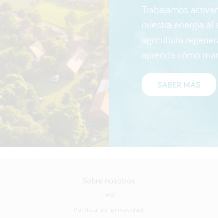
Trabajamos activa
nuestra energía al
agricultura regener
aprenda cómo marc
SABER MÁS
Sobre nosotros
FAQ
Política de privacidad