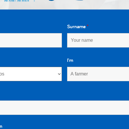
Surname
*
I'm
ica de mejora del genoma para incrementar la re
e bajo rendimiento y reducir los costes de la crí
Last updated on April 14th, 2022
in