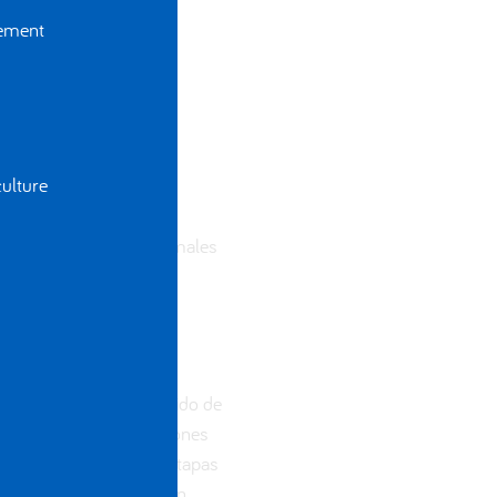
gement
ulture
s da como resultado animales
grasa de leche y contenido de
spera de varias generaciones
 de los animales y las etapas
 se pueden inseminar con