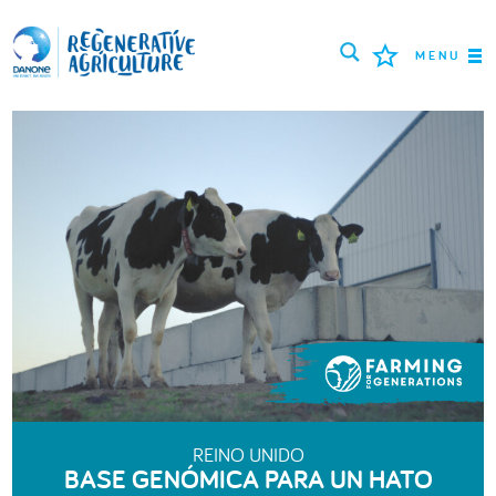
MENU
MISIÓN
AGRICULTORES
MEJORES PRÁCTICAS
HERRAMIENTAS
LOGIN
РУССКИЙ
ROMÂNĂ
PORTUGUÊS
POLSKI
NEDERLANDS
FRANÇAIS
REINO UNIDO
BASE GENÓMICA PARA UN HATO
ESPAÑOL
ENGLISH
DEUTSCH