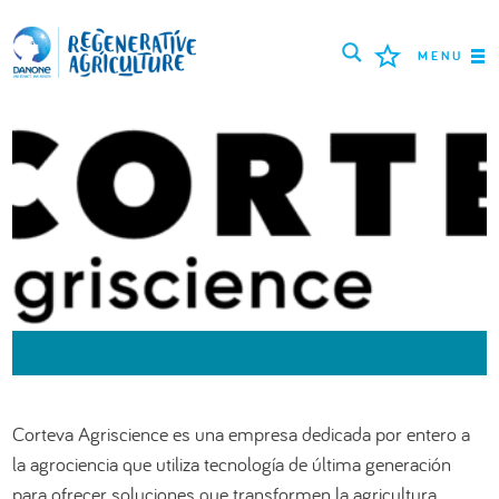
MENU
MISIÓN
AGRICULTORES
MEJORES PRÁCTICAS
HERRAMIENTAS
LOGIN
РУССКИЙ
ROMÂNĂ
PORTUGUÊS
Corteva Agriscience es una empresa dedicada por entero a
POLSKI
NEDERLANDS
FRANÇAIS
la agrociencia que utiliza tecnología de última generación
ESPAÑOL
ENGLISH
DEUTSCH
para ofrecer soluciones que transformen la agricultura.