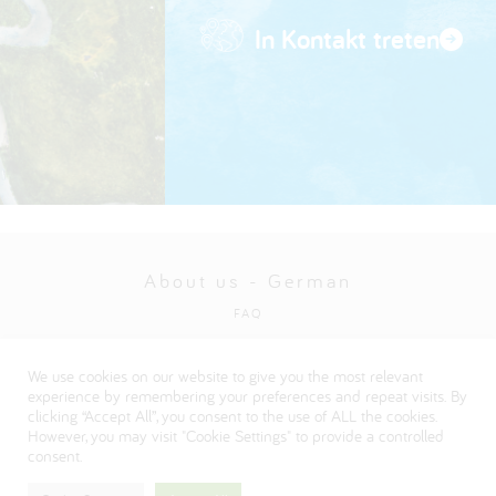
In Kontakt treten
About us - German
FAQ
Datenschutzbestimmungen
We use cookies on our website to give you the most relevant
Visit our Danone corporate website
experience by remembering your preferences and repeat visits. By
clicking “Accept All”, you consent to the use of ALL the cookies.
However, you may visit "Cookie Settings" to provide a controlled
consent.