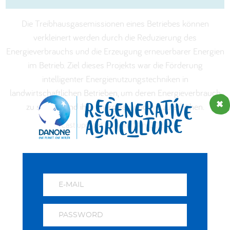
العربية
Die Treibhausgasemissionen eines Betriebes können
verkleinert werden durch die Reduzierung des
Energieverbrauchs und die Erzeugung erneuerbarer Energien
im Betrieb. Ziel dieses Projekts war die Förderung
intelligenter Energienutzungstechniken in
landwirtschaftlichen Betrieben, um deren Energieverbrauch
zu senken und ihre Energieautonomie zu erhöhen.
Last updated on April 14th, 2022
ADD TO FAVOURITES
Ein Beitrag des Danone Ecosystem Fund