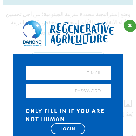
DEUTSCH
ENGLISH
ESPAÑOL
وضع إستراتيجية محددة للتربية الجينومية؛ من أجل تحسين
العربية
أداء الأبقار ذات الأداء المنخفض، وخفض تكاليف التربية.
Last updated on April 6th, 2022
ADD TO FAVOURITES
بالتعاون مع شركة Neogen
لماذا يُعدّ هذا الأمر مهمًا؟
ONLY FILL IN IF YOU ARE
يُعدّ إنتاج الحليب سمة موروثة جزئيًا.
NOT HUMAN