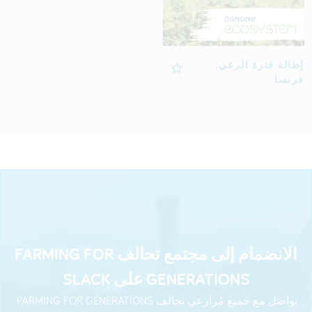
إطالة فترة الرعي,
فرنسا
الانضمام إلى مجتمع تحالف FARMING FOR
GENERATIONS على SLACK
تواصَل مع جميع مُزارعي تحالف FARMING FOR GENERATIONS.