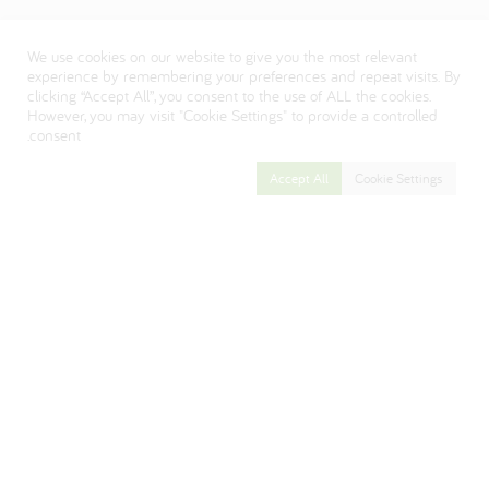
سياسة الخصوصية
We use cookies on our website to give you the most relevant
Visit our Danone corporate website
experience by remembering your preferences and repeat visits. By
clicking “Accept All”, you consent to the use of ALL the cookies.
However, you may visit "Cookie Settings" to provide a controlled
consent.
Accept All
Cookie Settings