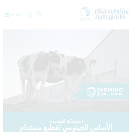
MENU
المهمة
المزارعون
أفضل الممارسات
الأدوات
LOGIN
ROMÂNĂ
РУССКИЙ
POLSKI
PORTUGUÊS
المملكة المتحدة
الأساس الجينومي لقطيع مستدام
FRANÇAIS
NEDERLANDS