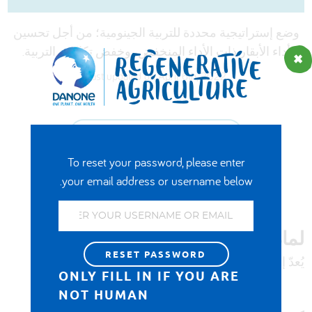
DEUTSCH
ENGLISH
ESPAÑOL
وضع إستراتيجية محددة للتربية الجينومية؛ من أجل تحسين
العربية
أداء الأبقار ذات الأداء المنخفض، وخفض تكاليف التربية.
Last updated on April 6th, 2022
ADD TO FAVOURITES
To reset your password, please enter
your email address or username below.
بالتعاون مع شركة Neogen
لماذا يُعدّ هذا الأمر مهمًا؟
يُعدّ إنتاج الحليب سمة موروثة جزئيًا.
ONLY FILL IN IF YOU ARE
NOT HUMAN