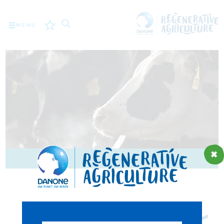
MENU
المهمة
المزارعون
أفضل الممارسات
الأدوات
LOGIN
ROMÂNĂ
РУССКИЙ
POLSKI
PORTUGUÊS
FRANÇAIS
NEDERLANDS