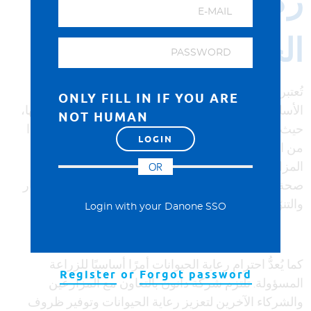
ركيزتنا لرعاية
DEUTSCH
ENGLISH
ESPAÑOL
الحيوانات
العربية
تُعتبر رعاية الحيوانات، في شركة دانون، إحدى الركائز
ONLY FILL IN IF YOU ARE
الأساسية الثلاث لإستراتيجية الزراعة التجديدية التي نتّبعها،
NOT HUMAN
حيث إن للحفاظ على سعادة وصحة جميع الحيوانات، بدءًا
من الأنواع المُلقِّحة وصولاً إلى الأبقار، تأثير إيجابي في
المزارعين والمستهلكين والبيئة. يُعدُّ ضمان الحفاظ على
OR
صحة الحيوانات ورعايتها أمرًا مهمًا لضمان تحقيق الازدهار
والتنوّع للنظام البيئي.
Login with your Danone SSO
كما يُعدُّ احترام رعاية الحيوانات أمرًا أساسيًا للزراعة
Register
or
Forgot password
المسؤولة. تلتزم شركة دانون بالتعاون مع المزارعين
والشركاء الآخرين لتعزيز رعاية الحيوانات وتوفير ظروف