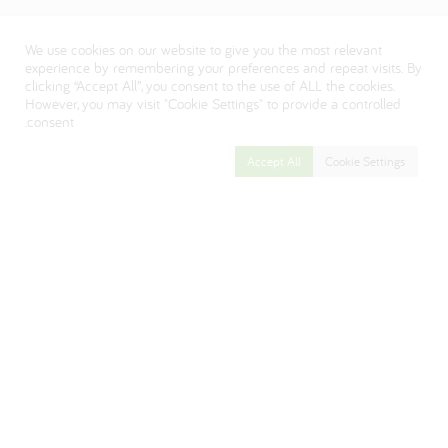
سياسة الخصوصية
We use cookies on our website to give you the most relevant
Visit our Danone corporate website
experience by remembering your preferences and repeat visits. By
clicking “Accept All”, you consent to the use of ALL the cookies.
However, you may visit "Cookie Settings" to provide a controlled
consent.
Accept All
Cookie Settings